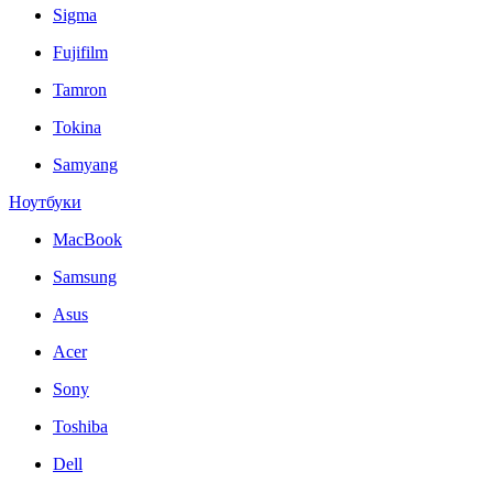
Sigma
Fujifilm
Tamron
Tokina
Samyang
Ноутбуки
MacBook
Samsung
Asus
Acer
Sony
Toshiba
Dell