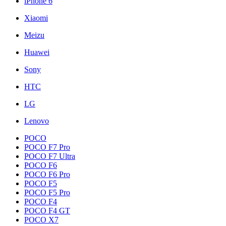
iPhone 6
Xiaomi
Meizu
Huawei
Sony
HTC
LG
Lenovo
POCO
POCO F7 Pro
POCO F7 Ultra
POCO F6
POCO F6 Pro
POCO F5
POCO F5 Pro
POCO F4
POCO F4 GT
POCO X7