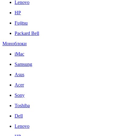
Lenovo
HP
Fujitsu
Packard Bell
Моноблоки
iMac
Samsung
Asus
Acer
Sony
Toshiba
Dell
Lenovo