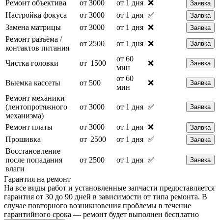
Ремонт объектива
от 3000
от 1 дня
❌
Заявка
Настройка фокуса
от 3000
от 1 дня
✅
Заявка
Замена матрицы
от 3000
от 1 дня
❌
Заявка
Ремонт разъёма /
от 2500
от 1 дня
❌
Заявка
контактов питания
от 60
Чистка головки
от 1500
❌
Заявка
мин
от 60
Выемка кассеты
от 500
❌
Заявка
мин
Ремонт механики
(лентопротяжного
от 3000
от 1 дня
✅
Заявка
механизма)
Ремонт платы
от 3000
от 1 дня
❌
Заявка
Прошивка
от 2500
от 1 дня
✅
Заявка
Восстановление
после попадания
от 2500
от 1 дня
✅
Заявка
влаги
Гарантия на ремонт
На все виды работ и установленные запчасти предоставляется
гарантия от 30 до 90 дней в зависимости от типа ремонта. В
случае повторного возникновения проблемы в течение
гарантийного срока — ремонт будет выполнен бесплатно