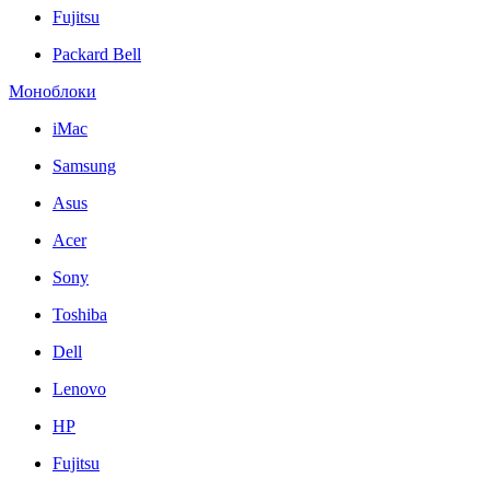
Fujitsu
Packard Bell
Моноблоки
iMac
Samsung
Asus
Acer
Sony
Toshiba
Dell
Lenovo
HP
Fujitsu