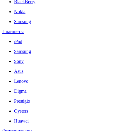
BlackBerry
Nokia
Samsung
Планшеты
iPad
Samsung
Sony
Asus
Lenovo
Digma
Prestigio
Oysters
Huawei
Фотоаппараты