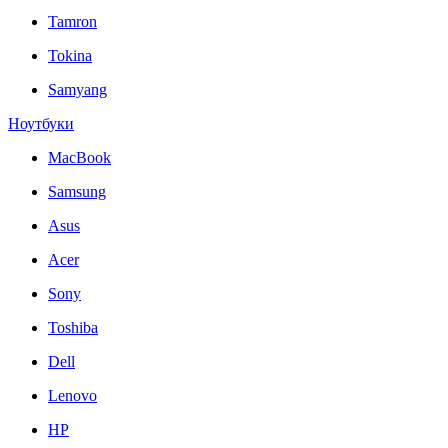
Tamron
Tokina
Samyang
Ноутбуки
MacBook
Samsung
Asus
Acer
Sony
Toshiba
Dell
Lenovo
HP