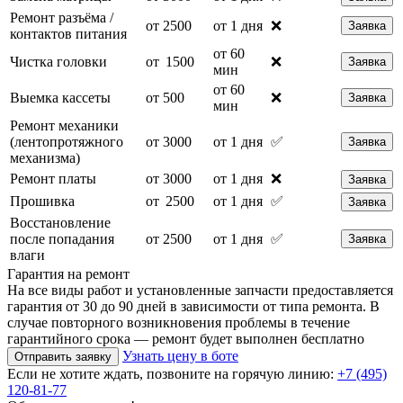
Ремонт разъёма /
от 2500
от 1 дня
❌
Заявка
контактов питания
от 60
Чистка головки
от 1500
❌
Заявка
мин
от 60
Выемка кассеты
от 500
❌
Заявка
мин
Ремонт механики
(лентопротяжного
от 3000
от 1 дня
✅
Заявка
механизма)
Ремонт платы
от 3000
от 1 дня
❌
Заявка
Прошивка
от 2500
от 1 дня
✅
Заявка
Восстановление
после попадания
от 2500
от 1 дня
✅
Заявка
влаги
Гарантия на ремонт
На все виды работ и установленные запчасти предоставляется
гарантия от 30 до 90 дней в зависимости от типа ремонта. В
случае повторного возникновения проблемы в течение
гарантийного срока — ремонт будет выполнен бесплатно
Узнать цену в боте
Отправить заявку
Если не хотите ждать, позвоните на горячую линию:
+7 (495)
120-81-77