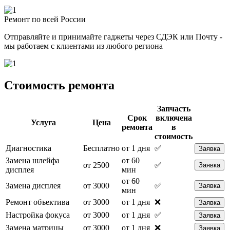
Ремонт по всей России
Отправляйте и принимайте гаджеты через СДЭК или Почту -
мы работаем с клиентами из любого региона
Стоимость ремонта
Запчасть
Срок
включена
Услуга
Цена
ремонта
в
стоимость
Диагностика
Бесплатно
от 1 дня
✅
Заявка
Замена шлейфа
от 60
от 2500
✅
Заявка
дисплея
мин
от 60
Замена дисплея
от 3000
✅
Заявка
мин
Ремонт объектива
от 3000
от 1 дня
❌
Заявка
Настройка фокуса
от 3000
от 1 дня
✅
Заявка
Замена матрицы
от 3000
от 1 дня
❌
Заявка