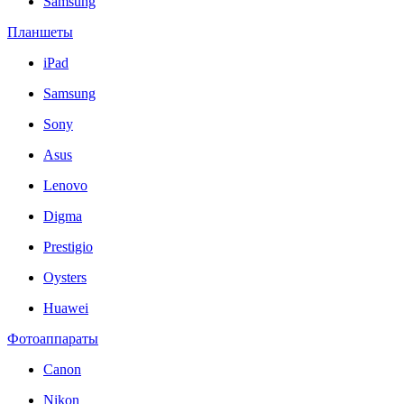
Samsung
Планшеты
iPad
Samsung
Sony
Asus
Lenovo
Digma
Prestigio
Oysters
Huawei
Фотоаппараты
Canon
Nikon