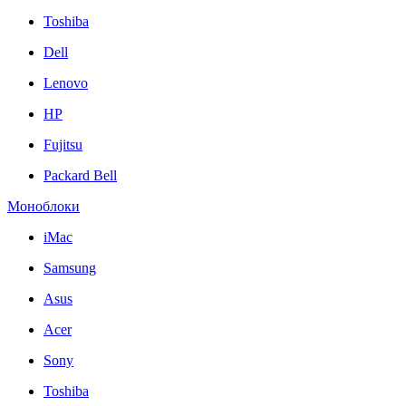
Toshiba
Dell
Lenovo
HP
Fujitsu
Packard Bell
Моноблоки
iMac
Samsung
Asus
Acer
Sony
Toshiba