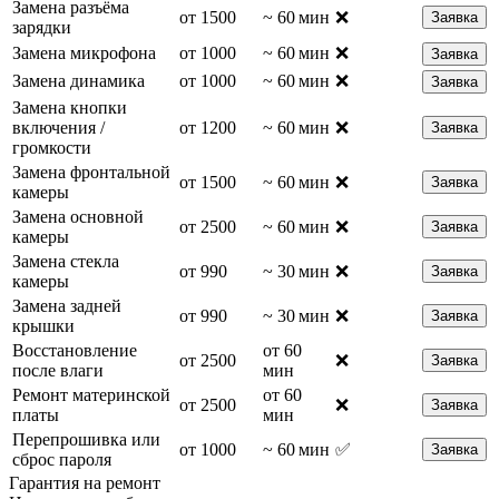
Замена разъёма
от 1500
~ 60 мин
❌
Заявка
зарядки
Замена микрофона
от 1000
~ 60 мин
❌
Заявка
Замена динамика
от 1000
~ 60 мин
❌
Заявка
Замена кнопки
включения /
от 1200
~ 60 мин
❌
Заявка
громкости
Замена фронтальной
от 1500
~ 60 мин
❌
Заявка
камеры
Замена основной
от 2500
~ 60 мин
❌
Заявка
камеры
Замена стекла
от 990
~ 30 мин
❌
Заявка
камеры
Замена задней
от 990
~ 30 мин
❌
Заявка
крышки
Восстановление
от 60
от 2500
❌
Заявка
после влаги
мин
Ремонт материнской
от 60
от 2500
❌
Заявка
платы
мин
Перепрошивка или
от 1000
~ 60 мин
✅
Заявка
сброс пароля
Гарантия на ремонт