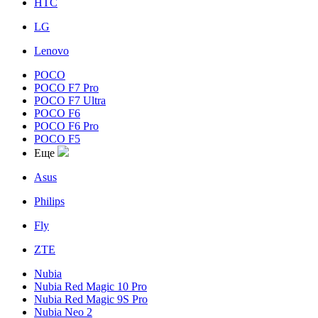
HTC
LG
Lenovo
POCO
POCO F7 Pro
POCO F7 Ultra
POCO F6
POCO F6 Pro
POCO F5
Еще
Asus
Philips
Fly
ZTE
Nubia
Nubia Red Magic 10 Pro
Nubia Red Magic 9S Pro
Nubia Neo 2