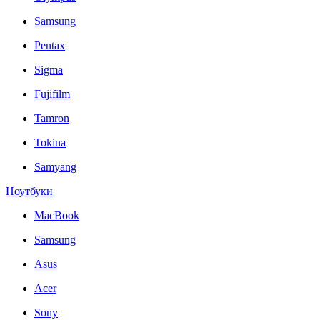
Samsung
Pentax
Sigma
Fujifilm
Tamron
Tokina
Samyang
Ноутбуки
MacBook
Samsung
Asus
Acer
Sony