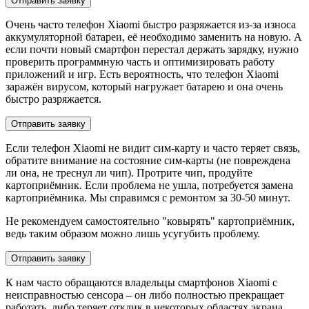
Отправить заявку
Очень часто телефон Xiaomi быстро разряжается из-за износа
аккумуляторной батареи, её необходимо заменить на новую. А
если почти новый смартфон перестал держать зарядку, нужно
проверить программную часть и оптимизировать работу
приложений и игр. Есть вероятность, что телефон Xiaomi
заражён вирусом, который нагружает батарею и она очень
быстро разряжается.
Отправить заявку
Если телефон Xiaomi не видит сим-карту и часто теряет связь,
обратите внимание на состояние сим-карты (не повреждена
ли она, не треснул ли чип). Протрите чип, продуйте
картоприёмник. Если проблема не ушла, потребуется замена
картоприёмника. Мы справимся с ремонтом за 30-50 минут.
Не рекомендуем самостоятельно "ковырять" картоприёмник,
ведь таким образом можно лишь усугубить проблему.
Отправить заявку
К нам часто обращаются владельцы смартфонов Xiaomi с
неисправностью сенсора – он либо полностью прекращает
работать, либо теряет отклик в некоторых областях экрана,