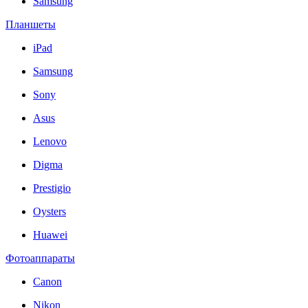
Samsung
Планшеты
iPad
Samsung
Sony
Asus
Lenovo
Digma
Prestigio
Oysters
Huawei
Фотоаппараты
Canon
Nikon