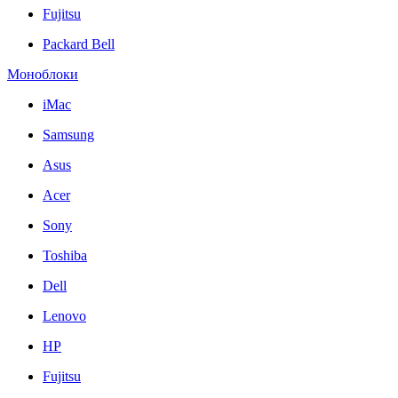
Fujitsu
Packard Bell
Моноблоки
iMac
Samsung
Asus
Acer
Sony
Toshiba
Dell
Lenovo
HP
Fujitsu