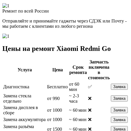
Ремонт по всей России
Отправляйте и принимайте гаджеты через СДЭК или Почту -
мы работаем с клиентами из любого региона
Цены на ремонт Xiaomi Redmi Go
Запчасть
Срок
включена
Услуга
Цена
ремонта
в
стоимость
от 60
Диагностика
Бесплатно
✅
Заявка
мин
Замена стекла
~ 2-3
от 990
❌
Заявка
отдельно
часа
Замена дисплея в
от 1000
~ 60 мин
❌
Заявка
сборе
Замена аккумулятора
от 1000
~ 60 мин
❌
Заявка
Замена разъёма
от 1500
~ 60 мин
❌
Заявка