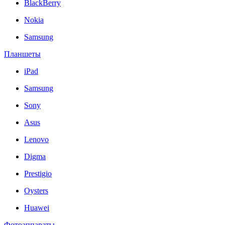
BlackBerry
Nokia
Samsung
Планшеты
iPad
Samsung
Sony
Asus
Lenovo
Digma
Prestigio
Oysters
Huawei
Фотоаппараты