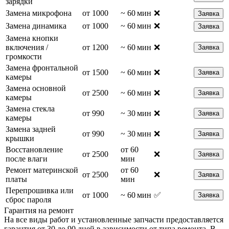
зарядки
Замена микрофона
от 1000
~ 60 мин
❌
Заявка
Замена динамика
от 1000
~ 60 мин
❌
Заявка
Замена кнопки
включения /
от 1200
~ 60 мин
❌
Заявка
громкости
Замена фронтальной
от 1500
~ 60 мин
❌
Заявка
камеры
Замена основной
от 2500
~ 60 мин
❌
Заявка
камеры
Замена стекла
от 990
~ 30 мин
❌
Заявка
камеры
Замена задней
от 990
~ 30 мин
❌
Заявка
крышки
Восстановление
от 60
от 2500
❌
Заявка
после влаги
мин
Ремонт материнской
от 60
от 2500
❌
Заявка
платы
мин
Перепрошивка или
от 1000
~ 60 мин
✅
Заявка
сброс пароля
Гарантия на ремонт
На все виды работ и установленные запчасти предоставляется
гарантия от 30 до 90 дней в зависимости от типа ремонта. В