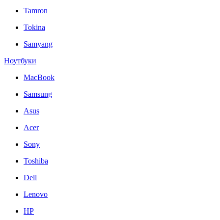
Tamron
Tokina
Samyang
Ноутбуки
MacBook
Samsung
Asus
Acer
Sony
Toshiba
Dell
Lenovo
HP