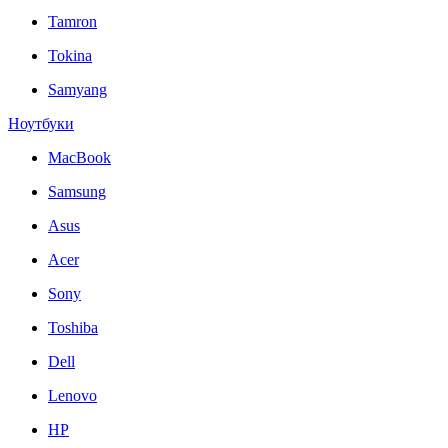
Tamron
Tokina
Samyang
Ноутбуки
MacBook
Samsung
Asus
Acer
Sony
Toshiba
Dell
Lenovo
HP