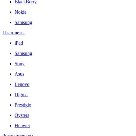
BlackBerry
Nokia
Samsung
Планшеты
iPad
Samsung
Sony
Asus
Lenovo
Digma
Prestigio
Oysters
Huawei
Фотоаппараты