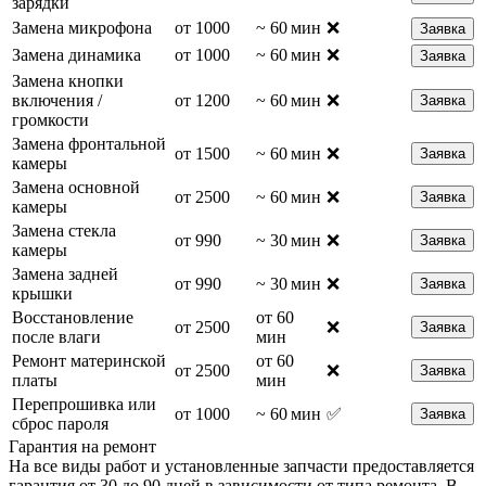
зарядки
Замена микрофона
от 1000
~ 60 мин
❌
Заявка
Замена динамика
от 1000
~ 60 мин
❌
Заявка
Замена кнопки
включения /
от 1200
~ 60 мин
❌
Заявка
громкости
Замена фронтальной
от 1500
~ 60 мин
❌
Заявка
камеры
Замена основной
от 2500
~ 60 мин
❌
Заявка
камеры
Замена стекла
от 990
~ 30 мин
❌
Заявка
камеры
Замена задней
от 990
~ 30 мин
❌
Заявка
крышки
Восстановление
от 60
от 2500
❌
Заявка
после влаги
мин
Ремонт материнской
от 60
от 2500
❌
Заявка
платы
мин
Перепрошивка или
от 1000
~ 60 мин
✅
Заявка
сброс пароля
Гарантия на ремонт
На все виды работ и установленные запчасти предоставляется
гарантия от 30 до 90 дней в зависимости от типа ремонта. В