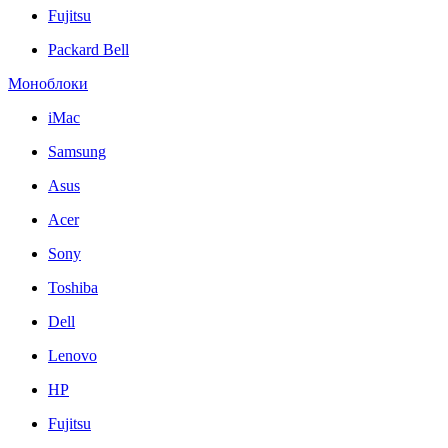
Fujitsu
Packard Bell
Моноблоки
iMac
Samsung
Asus
Acer
Sony
Toshiba
Dell
Lenovo
HP
Fujitsu