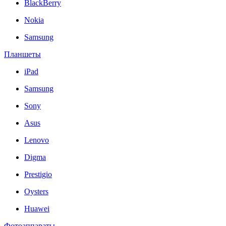
BlackBerry
Nokia
Samsung
Планшеты
iPad
Samsung
Sony
Asus
Lenovo
Digma
Prestigio
Oysters
Huawei
Фотоаппараты