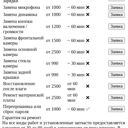
зарядки
Замена микрофона
от 1000
~ 60 мин
❌
Заявка
Замена динамика
от 1000
~ 60 мин
❌
Заявка
Замена кнопки
включения /
от 1200
~ 60 мин
❌
Заявка
громкости
Замена фронтальной
от 1500
~ 60 мин
❌
Заявка
камеры
Замена основной
от 2500
~ 60 мин
❌
Заявка
камеры
Замена стекла
от 990
~ 30 мин
❌
Заявка
камеры
Замена задней
от 990
~ 30 мин
❌
Заявка
крышки
Восстановление
от 60
от 2500
❌
Заявка
после влаги
мин
Ремонт материнской
от 60
от 2500
❌
Заявка
платы
мин
Перепрошивка или
от 1000
~ 60 мин
✅
Заявка
сброс пароля
Гарантия на ремонт
На все виды работ и установленные запчасти предоставляется
гарантия от 30 до 90 дней в зависимости от типа ремонта. В