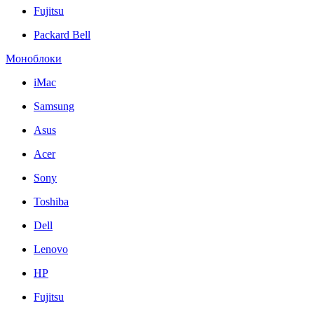
Fujitsu
Packard Bell
Моноблоки
iMac
Samsung
Asus
Acer
Sony
Toshiba
Dell
Lenovo
HP
Fujitsu