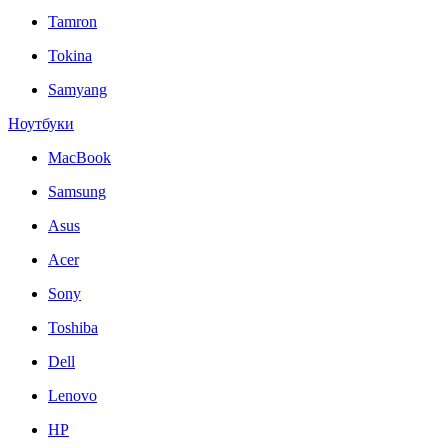
Tamron
Tokina
Samyang
Ноутбуки
MacBook
Samsung
Asus
Acer
Sony
Toshiba
Dell
Lenovo
HP