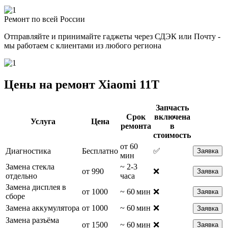
Ремонт по всей России
Отправляйте и принимайте гаджеты через СДЭК или Почту -
мы работаем с клиентами из любого региона
Цены на ремонт Xiaomi 11T
Запчасть
Срок
включена
Услуга
Цена
ремонта
в
стоимость
от 60
Диагностика
Бесплатно
✅
Заявка
мин
Замена стекла
~ 2-3
от 990
❌
Заявка
отдельно
часа
Замена дисплея в
от 1000
~ 60 мин
❌
Заявка
сборе
Замена аккумулятора
от 1000
~ 60 мин
❌
Заявка
Замена разъёма
от 1500
~ 60 мин
❌
Заявка