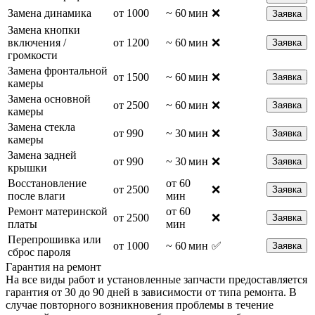
Замена динамика
от 1000
~ 60 мин
❌
Заявка
Замена кнопки
включения /
от 1200
~ 60 мин
❌
Заявка
громкости
Замена фронтальной
от 1500
~ 60 мин
❌
Заявка
камеры
Замена основной
от 2500
~ 60 мин
❌
Заявка
камеры
Замена стекла
от 990
~ 30 мин
❌
Заявка
камеры
Замена задней
от 990
~ 30 мин
❌
Заявка
крышки
Восстановление
от 60
от 2500
❌
Заявка
после влаги
мин
Ремонт материнской
от 60
от 2500
❌
Заявка
платы
мин
Перепрошивка или
от 1000
~ 60 мин
✅
Заявка
сброс пароля
Гарантия на ремонт
На все виды работ и установленные запчасти предоставляется
гарантия от 30 до 90 дней в зависимости от типа ремонта. В
случае повторного возникновения проблемы в течение