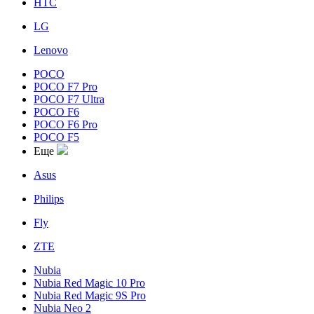
HTC
LG
Lenovo
POCO
POCO F7 Pro
POCO F7 Ultra
POCO F6
POCO F6 Pro
POCO F5
Еще
Asus
Philips
Fly
ZTE
Nubia
Nubia Red Magic 10 Pro
Nubia Red Magic 9S Pro
Nubia Neo 2