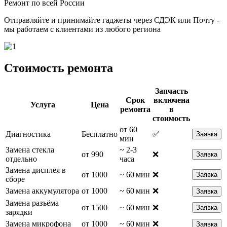
Ремонт по всей России
Отправляйте и принимайте гаджеты через СДЭК или Почту -
мы работаем с клиентами из любого региона
Стоимость ремонта
Запчасть
Срок
включена
Услуга
Цена
ремонта
в
стоимость
от 60
Диагностика
Бесплатно
✅
Заявка
мин
Замена стекла
~ 2-3
от 990
❌
Заявка
отдельно
часа
Замена дисплея в
от 1000
~ 60 мин
❌
Заявка
сборе
Замена аккумулятора
от 1000
~ 60 мин
❌
Заявка
Замена разъёма
от 1500
~ 60 мин
❌
Заявка
зарядки
Замена микрофона
от 1000
~ 60 мин
❌
Заявка