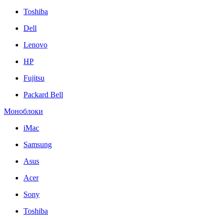
Toshiba
Dell
Lenovo
HP
Fujitsu
Packard Bell
Моноблоки
iMac
Samsung
Asus
Acer
Sony
Toshiba