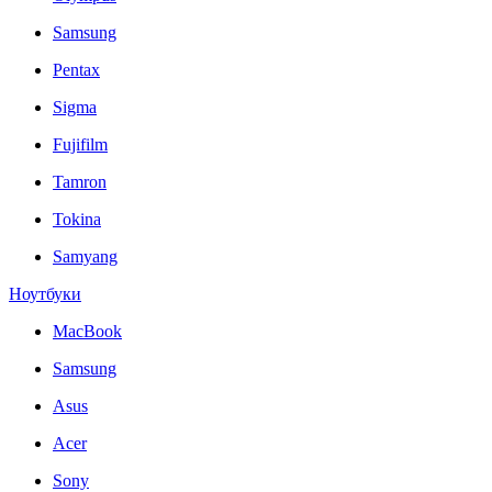
Samsung
Pentax
Sigma
Fujifilm
Tamron
Tokina
Samyang
Ноутбуки
MacBook
Samsung
Asus
Acer
Sony