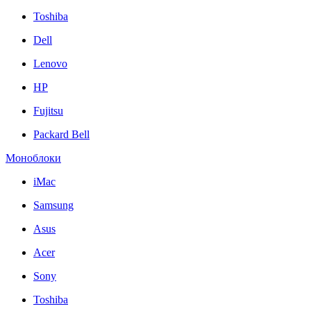
Toshiba
Dell
Lenovo
HP
Fujitsu
Packard Bell
Моноблоки
iMac
Samsung
Asus
Acer
Sony
Toshiba