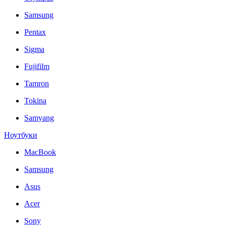
Samsung
Pentax
Sigma
Fujifilm
Tamron
Tokina
Samyang
Ноутбуки
MacBook
Samsung
Asus
Acer
Sony