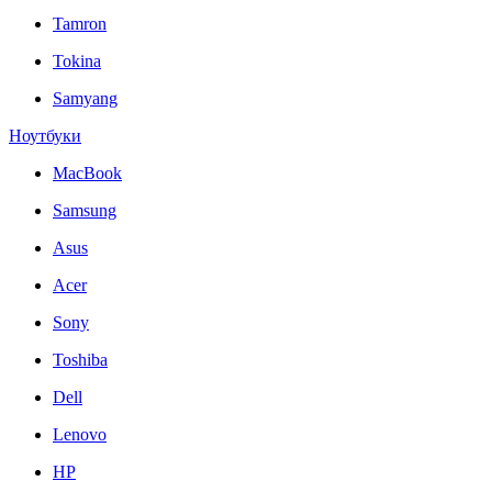
Tamron
Tokina
Samyang
Ноутбуки
MacBook
Samsung
Asus
Acer
Sony
Toshiba
Dell
Lenovo
HP