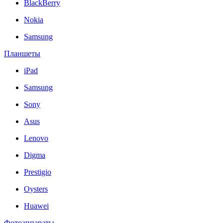
BlackBerry
Nokia
Samsung
Планшеты
iPad
Samsung
Sony
Asus
Lenovo
Digma
Prestigio
Oysters
Huawei
Фотоаппараты