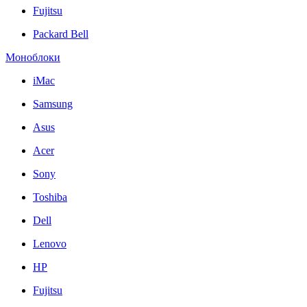
Fujitsu
Packard Bell
Моноблоки
iMac
Samsung
Asus
Acer
Sony
Toshiba
Dell
Lenovo
HP
Fujitsu