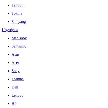
Tamron
Tokina
Samyang
Ноутбуки
MacBook
Samsung
Asus
Acer
Sony
Toshiba
Dell
Lenovo
HP