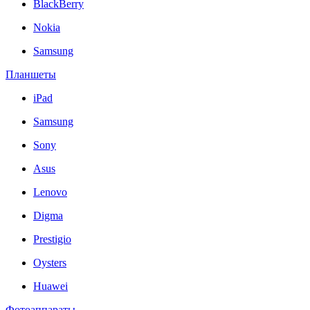
BlackBerry
Nokia
Samsung
Планшеты
iPad
Samsung
Sony
Asus
Lenovo
Digma
Prestigio
Oysters
Huawei
Фотоаппараты