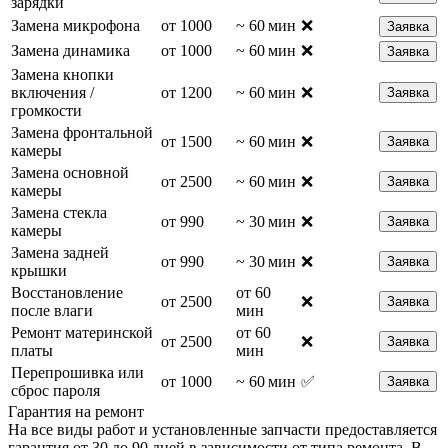
зарядки
Замена микрофона
от 1000
~ 60 мин
❌
Заявка
Замена динамика
от 1000
~ 60 мин
❌
Заявка
Замена кнопки
включения /
от 1200
~ 60 мин
❌
Заявка
громкости
Замена фронтальной
от 1500
~ 60 мин
❌
Заявка
камеры
Замена основной
от 2500
~ 60 мин
❌
Заявка
камеры
Замена стекла
от 990
~ 30 мин
❌
Заявка
камеры
Замена задней
от 990
~ 30 мин
❌
Заявка
крышки
Восстановление
от 60
от 2500
❌
Заявка
после влаги
мин
Ремонт материнской
от 60
от 2500
❌
Заявка
платы
мин
Перепрошивка или
от 1000
~ 60 мин
✅
Заявка
сброс пароля
Гарантия на ремонт
На все виды работ и установленные запчасти предоставляется
гарантия от 30 до 90 дней в зависимости от типа ремонта. В