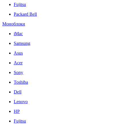
Fujitsu
Packard Bell
Моноблоки
iMac
Samsung
Asus
Acer
Sony
Toshiba
Dell
Lenovo
HP
Fujitsu