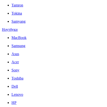
Tamron
Tokina
Samyang
Ноутбуки
MacBook
Samsung
Asus
Acer
Sony
Toshiba
Dell
Lenovo
HP