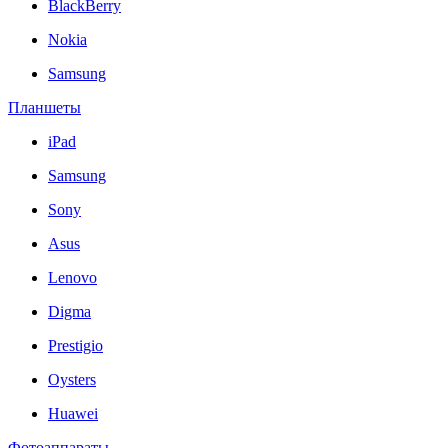
BlackBerry
Nokia
Samsung
Планшеты
iPad
Samsung
Sony
Asus
Lenovo
Digma
Prestigio
Oysters
Huawei
Фотоаппараты