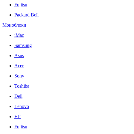
Fujitsu
Packard Bell
Моноблоки
iMac
Samsung
Asus
Acer
Sony
Toshiba
Dell
Lenovo
HP
Fujitsu