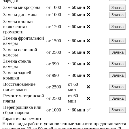
зарядки
Замена микрофона
от 1000
~ 60 мин
❌
Заявка
Замена динамика
от 1000
~ 60 мин
❌
Заявка
Замена кнопки
включения /
от 1200
~ 60 мин
❌
Заявка
громкости
Замена фронтальной
от 1500
~ 60 мин
❌
Заявка
камеры
Замена основной
от 2500
~ 60 мин
❌
Заявка
камеры
Замена стекла
от 990
~ 30 мин
❌
Заявка
камеры
Замена задней
от 990
~ 30 мин
❌
Заявка
крышки
Восстановление
от 60
от 2500
❌
Заявка
после влаги
мин
Ремонт материнской
от 60
от 2500
❌
Заявка
платы
мин
Перепрошивка или
от 1000
~ 60 мин
✅
Заявка
сброс пароля
Гарантия на ремонт
На все виды работ и установленные запчасти предоставляется
гарантия от 30 до 90 дней в зависимости от типа ремонта. В