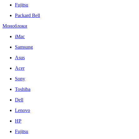
Fujitsu
Packard Bell
Моноблоки
iMac
Samsung
Asus
Acer
Sony
Toshiba
Dell
Lenovo
HP
Fujitsu