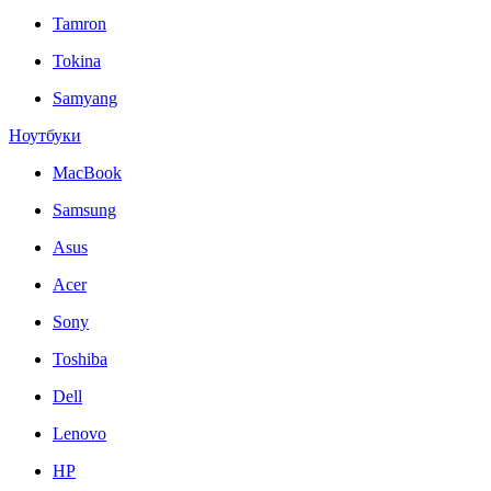
Tamron
Tokina
Samyang
Ноутбуки
MacBook
Samsung
Asus
Acer
Sony
Toshiba
Dell
Lenovo
HP