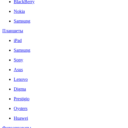
BlackBerry
Nokia
Samsung
Планшеты
iPad
Samsung
Sony
Asus
Lenovo
Digma
Prestigio
Oysters
Huawei
Фотоаппараты