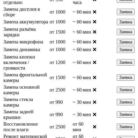
отдельно
часа
Замена дисплея в
от 1000
~ 60 мин
❌
Заявка
сборе
Замена аккумулятора
от 1000
~ 60 мин
❌
Заявка
Замена разъёма
от 1500
~ 60 мин
❌
Заявка
зарядки
Замена микрофона
от 1000
~ 60 мин
❌
Заявка
Замена динамика
от 1000
~ 60 мин
❌
Заявка
Замена кнопки
включения /
от 1200
~ 60 мин
❌
Заявка
громкости
Замена фронтальной
от 1500
~ 60 мин
❌
Заявка
камеры
Замена основной
от 2500
~ 60 мин
❌
Заявка
камеры
Замена стекла
от 990
~ 30 мин
❌
Заявка
камеры
Замена задней
от 990
~ 30 мин
❌
Заявка
крышки
Восстановление
от 60
от 2500
❌
Заявка
после влаги
мин
Ремонт материнской
от 60