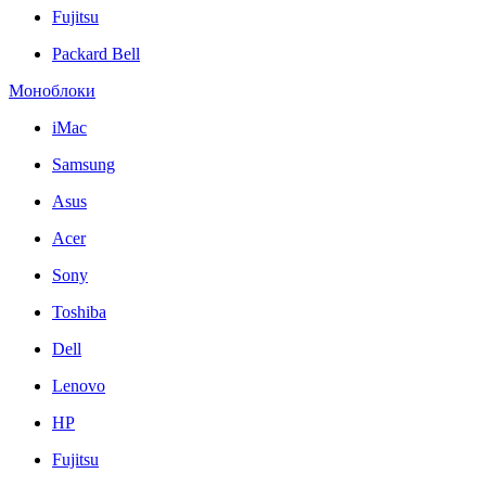
Fujitsu
Packard Bell
Моноблоки
iMac
Samsung
Asus
Acer
Sony
Toshiba
Dell
Lenovo
HP
Fujitsu