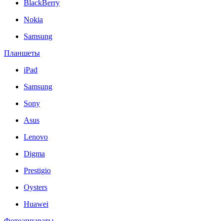
BlackBerry
Nokia
Samsung
Планшеты
iPad
Samsung
Sony
Asus
Lenovo
Digma
Prestigio
Oysters
Huawei
Фотоаппараты