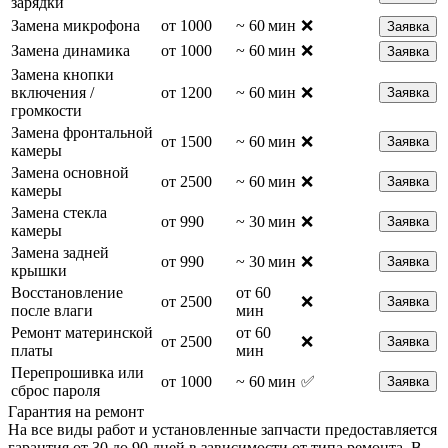
зарядки
Замена микрофона
от 1000
~ 60 мин
❌
Заявка
Замена динамика
от 1000
~ 60 мин
❌
Заявка
Замена кнопки
включения /
от 1200
~ 60 мин
❌
Заявка
громкости
Замена фронтальной
от 1500
~ 60 мин
❌
Заявка
камеры
Замена основной
от 2500
~ 60 мин
❌
Заявка
камеры
Замена стекла
от 990
~ 30 мин
❌
Заявка
камеры
Замена задней
от 990
~ 30 мин
❌
Заявка
крышки
Восстановление
от 60
от 2500
❌
Заявка
после влаги
мин
Ремонт материнской
от 60
от 2500
❌
Заявка
платы
мин
Перепрошивка или
от 1000
~ 60 мин
✅
Заявка
сброс пароля
Гарантия на ремонт
На все виды работ и установленные запчасти предоставляется
гарантия от 30 до 90 дней в зависимости от типа ремонта. В