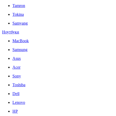
Tamron
Tokina
Samyang
Ноутбуки
MacBook
Samsung
Asus
Acer
Sony
Toshiba
Dell
Lenovo
HP