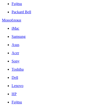
Fujitsu
Packard Bell
Моноблоки
iMac
Samsung
Asus
Acer
Sony
Toshiba
Dell
Lenovo
HP
Fujitsu