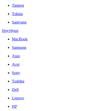
Tamron
Tokina
Samyang
Ноутбуки
MacBook
Samsung
Asus
Acer
Sony
Toshiba
Dell
Lenovo
HP