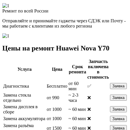
Ремонт по всей России
Отправляйте и принимайте гаджеты через СДЭК или Почту -
мы работаем с клиентами из любого региона
Цены на ремонт Huawei Nova Y70
Запчасть
Срок
включена
Услуга
Цена
ремонта
в
стоимость
от 60
Диагностика
Бесплатно
✅
Заявка
мин
Замена стекла
~ 2-3
от 990
❌
Заявка
отдельно
часа
Замена дисплея в
от 1000
~ 60 мин
❌
Заявка
сборе
Замена аккумулятора
от 1000
~ 60 мин
❌
Заявка
Замена разъёма
от 1500
~ 60 мин
❌
Заявка