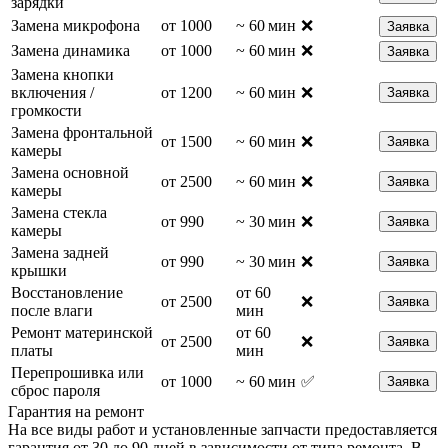
зарядки
Замена микрофона
от 1000
~ 60 мин
❌
Заявка
Замена динамика
от 1000
~ 60 мин
❌
Заявка
Замена кнопки
включения /
от 1200
~ 60 мин
❌
Заявка
громкости
Замена фронтальной
от 1500
~ 60 мин
❌
Заявка
камеры
Замена основной
от 2500
~ 60 мин
❌
Заявка
камеры
Замена стекла
от 990
~ 30 мин
❌
Заявка
камеры
Замена задней
от 990
~ 30 мин
❌
Заявка
крышки
Восстановление
от 60
от 2500
❌
Заявка
после влаги
мин
Ремонт материнской
от 60
от 2500
❌
Заявка
платы
мин
Перепрошивка или
от 1000
~ 60 мин
✅
Заявка
сброс пароля
Гарантия на ремонт
На все виды работ и установленные запчасти предоставляется
гарантия от 30 до 90 дней в зависимости от типа ремонта. В