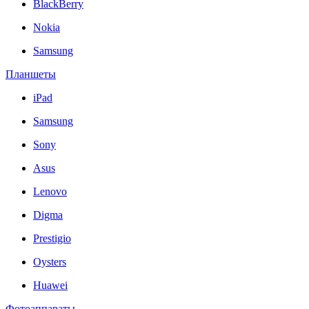
BlackBerry
Nokia
Samsung
Планшеты
iPad
Samsung
Sony
Asus
Lenovo
Digma
Prestigio
Oysters
Huawei
Фотоаппараты