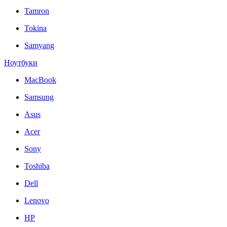
Tamron
Tokina
Samyang
Ноутбуки
MacBook
Samsung
Asus
Acer
Sony
Toshiba
Dell
Lenovo
HP