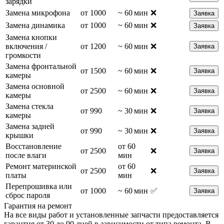
зарядки
Замена микрофона
от 1000
~ 60 мин
❌
Заявка
Замена динамика
от 1000
~ 60 мин
❌
Заявка
Замена кнопки
включения /
от 1200
~ 60 мин
❌
Заявка
громкости
Замена фронтальной
от 1500
~ 60 мин
❌
Заявка
камеры
Замена основной
от 2500
~ 60 мин
❌
Заявка
камеры
Замена стекла
от 990
~ 30 мин
❌
Заявка
камеры
Замена задней
от 990
~ 30 мин
❌
Заявка
крышки
Восстановление
от 60
от 2500
❌
Заявка
после влаги
мин
Ремонт материнской
от 60
от 2500
❌
Заявка
платы
мин
Перепрошивка или
от 1000
~ 60 мин
✅
Заявка
сброс пароля
Гарантия на ремонт
На все виды работ и установленные запчасти предоставляется
гарантия от 30 до 90 дней в зависимости от типа ремонта. В