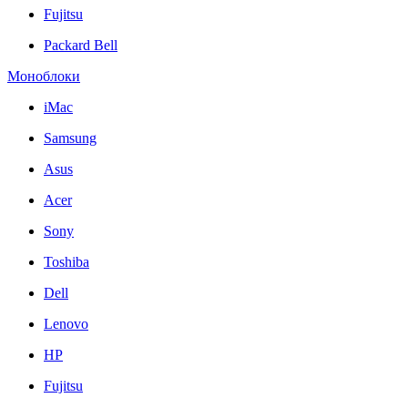
Fujitsu
Packard Bell
Моноблоки
iMac
Samsung
Asus
Acer
Sony
Toshiba
Dell
Lenovo
HP
Fujitsu