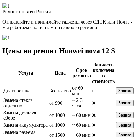
Ремонт по всей России
Отправляйте и принимайте гаджеты через СДЭК или Почту -
мы работаем с клиентами из любого региона
Цены на ремонт Huawei nova 12 S
Запчасть
Срок
включена
Услуга
Цена
ремонта
в
стоимость
от 60
Диагностика
Бесплатно
✅
Заявка
мин
Замена стекла
~ 2-3
от 990
❌
Заявка
отдельно
часа
Замена дисплея в
от 1000
~ 60 мин
❌
Заявка
сборе
Замена аккумулятора
от 1000
~ 60 мин
❌
Заявка
Замена разъёма
от 1500
~ 60 мин
❌
Заявка