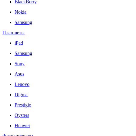
BlackBerry
Nokia
Samsung
Планшеты
iPad
Samsung
Sony
Asus
Lenovo
Digma
Prestigio
Oysters
Huawei
Фотоаппараты