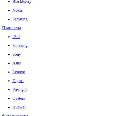
BlackBerry
Nokia
Samsung
Планшеты
iPad
Samsung
Sony
Asus
Lenovo
Digma
Prestigio
Oysters
Huawei
Фотоаппараты