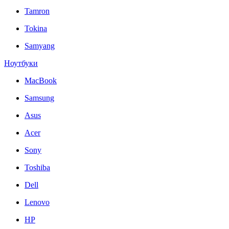
Tamron
Tokina
Samyang
Ноутбуки
MacBook
Samsung
Asus
Acer
Sony
Toshiba
Dell
Lenovo
HP