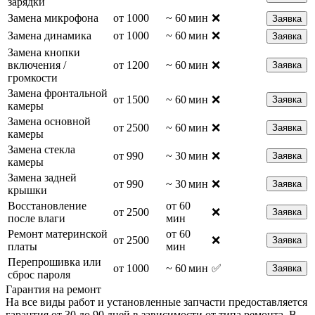
зарядки
Замена микрофона
от 1000
~ 60 мин
❌
Заявка
Замена динамика
от 1000
~ 60 мин
❌
Заявка
Замена кнопки
включения /
от 1200
~ 60 мин
❌
Заявка
громкости
Замена фронтальной
от 1500
~ 60 мин
❌
Заявка
камеры
Замена основной
от 2500
~ 60 мин
❌
Заявка
камеры
Замена стекла
от 990
~ 30 мин
❌
Заявка
камеры
Замена задней
от 990
~ 30 мин
❌
Заявка
крышки
Восстановление
от 60
от 2500
❌
Заявка
после влаги
мин
Ремонт материнской
от 60
от 2500
❌
Заявка
платы
мин
Перепрошивка или
от 1000
~ 60 мин
✅
Заявка
сброс пароля
Гарантия на ремонт
На все виды работ и установленные запчасти предоставляется
гарантия от 30 до 90 дней в зависимости от типа ремонта. В