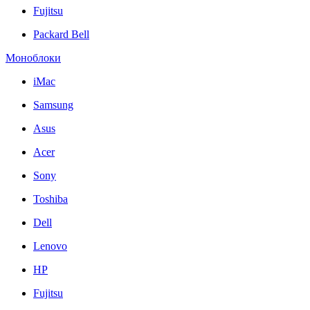
Fujitsu
Packard Bell
Моноблоки
iMac
Samsung
Asus
Acer
Sony
Toshiba
Dell
Lenovo
HP
Fujitsu