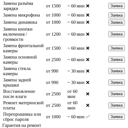
Замена разъёма
от 1500
~ 60 мин
❌
Заявка
зарядки
Замена микрофона
от 1000
~ 60 мин
❌
Заявка
Замена динамика
от 1000
~ 60 мин
❌
Заявка
Замена кнопки
включения /
от 1200
~ 60 мин
❌
Заявка
громкости
Замена фронтальной
от 1500
~ 60 мин
❌
Заявка
камеры
Замена основной
от 2500
~ 60 мин
❌
Заявка
камеры
Замена стекла
от 990
~ 30 мин
❌
Заявка
камеры
Замена задней
от 990
~ 30 мин
❌
Заявка
крышки
Восстановление
от 60
от 2500
❌
Заявка
после влаги
мин
Ремонт материнской
от 60
от 2500
❌
Заявка
платы
мин
Перепрошивка или
от 1000
~ 60 мин
✅
Заявка
сброс пароля
Гарантия на ремонт