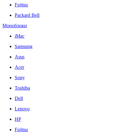
Fujitsu
Packard Bell
Моноблоки
iMac
Samsung
Asus
Acer
Sony
Toshiba
Dell
Lenovo
HP
Fujitsu