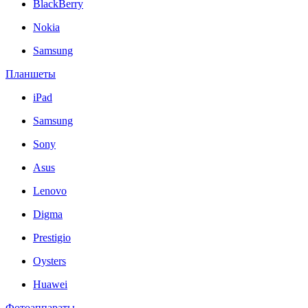
BlackBerry
Nokia
Samsung
Планшеты
iPad
Samsung
Sony
Asus
Lenovo
Digma
Prestigio
Oysters
Huawei
Фотоаппараты