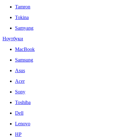
Tamron
Tokina
Samyang
Ноутбуки
MacBook
Samsung
Asus
Acer
Sony
Toshiba
Dell
Lenovo
HP