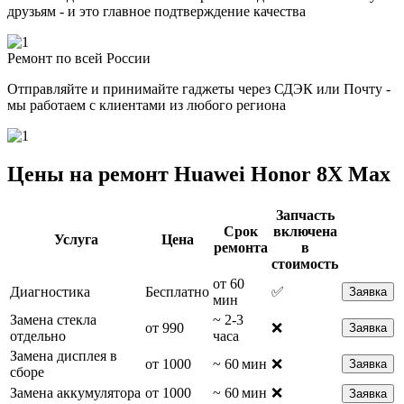
друзьям - и это главное подтверждение качества
Ремонт по всей России
Отправляйте и принимайте гаджеты через СДЭК или Почту -
мы работаем с клиентами из любого региона
Цены на ремонт Huawei Honor 8X Max
Запчасть
Срок
включена
Услуга
Цена
ремонта
в
стоимость
от 60
Диагностика
Бесплатно
✅
Заявка
мин
Замена стекла
~ 2-3
от 990
❌
Заявка
отдельно
часа
Замена дисплея в
от 1000
~ 60 мин
❌
Заявка
сборе
Замена аккумулятора
от 1000
~ 60 мин
❌
Заявка