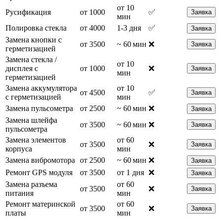
от 10
Русификация
от 1000
✅
Заявка
мин
Полировка стекла
от 4000
1-3 дня
✅
Заявка
Замена кнопки с
от 3500
~ 60 мин
❌
Заявка
герметизацией
Замена стекла /
от 10
дисплея с
от 1000
❌
Заявка
мин
герметизацией
Замена аккумулятора
от 10
от 4500
✅
Заявка
с герметизацией
мин
Замена пульсометра
от 2500
~ 60 мин
❌
Заявка
Замена шлейфа
от 3500
~ 60 мин
❌
Заявка
пульсометра
Замена элементов
от 60
от 3500
❌
Заявка
корпуса
мин
Замена вибромотора
от 2500
~ 60 мин
❌
Заявка
Ремонт GPS модуля
от 3500
от 1 дня
❌
Заявка
Замена разъема
от 60
от 3500
❌
Заявка
питания
мин
Ремонт материнской
от 60
от 3500
❌
Заявка
платы
мин