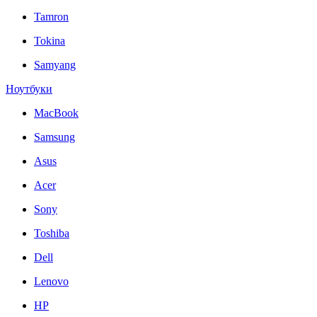
Tamron
Tokina
Samyang
Ноутбуки
MacBook
Samsung
Asus
Acer
Sony
Toshiba
Dell
Lenovo
HP