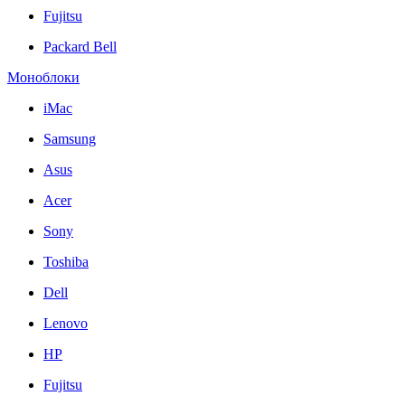
Fujitsu
Packard Bell
Моноблоки
iMac
Samsung
Asus
Acer
Sony
Toshiba
Dell
Lenovo
HP
Fujitsu