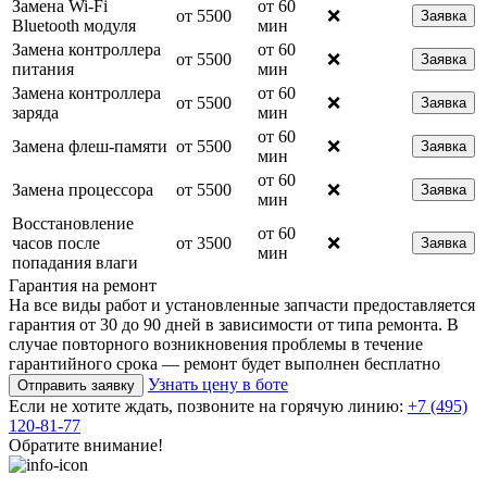
Замена Wi-Fi
от 60
от 5500
❌
Заявка
Bluetooth модуля
мин
Замена контроллера
от 60
от 5500
❌
Заявка
питания
мин
Замена контроллера
от 60
от 5500
❌
Заявка
заряда
мин
от 60
Замена флеш-памяти
от 5500
❌
Заявка
мин
от 60
Замена процессора
от 5500
❌
Заявка
мин
Восстановление
от 60
часов после
от 3500
❌
Заявка
мин
попадания влаги
Гарантия на ремонт
На все виды работ и установленные запчасти предоставляется
гарантия от 30 до 90 дней в зависимости от типа ремонта. В
случае повторного возникновения проблемы в течение
гарантийного срока — ремонт будет выполнен бесплатно
Узнать цену в боте
Отправить заявку
Если не хотите ждать, позвоните на горячую линию:
+7 (495)
120-81-77
Обратите внимание!