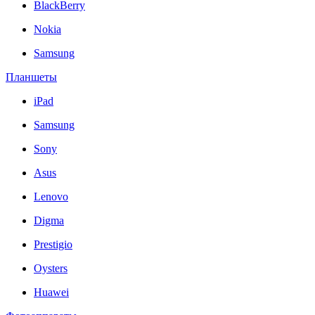
BlackBerry
Nokia
Samsung
Планшеты
iPad
Samsung
Sony
Asus
Lenovo
Digma
Prestigio
Oysters
Huawei