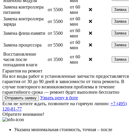
Bluetooth модуля
мин
Замена контроллера
от 60
от 5500
❌
Заявка
питания
мин
Замена контроллера
от 60
от 5500
❌
Заявка
заряда
мин
от 60
Замена флеш-памяти
от 5500
❌
Заявка
мин
от 60
Замена процессора
от 5500
❌
Заявка
мин
Восстановление
от 60
часов после
от 3500
❌
Заявка
мин
попадания влаги
Гарантия на ремонт
На все виды работ и установленные запчасти предоставляется
гарантия от 30 до 90 дней в зависимости от типа ремонта. В
случае повторного возникновения проблемы в течение
гарантийного срока — ремонт будет выполнен бесплатно
Узнать цену в боте
Отправить заявку
Если не хотите ждать, позвоните на горячую линию:
+7 (495)
120-81-77
Обратите внимание!
Указана минимальная стоимость, точная – после