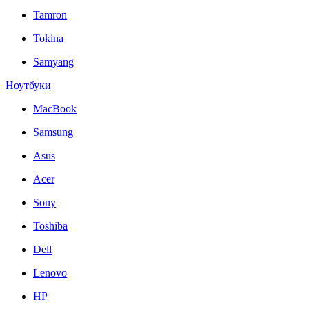
Tamron
Tokina
Samyang
Ноутбуки
MacBook
Samsung
Asus
Acer
Sony
Toshiba
Dell
Lenovo
HP