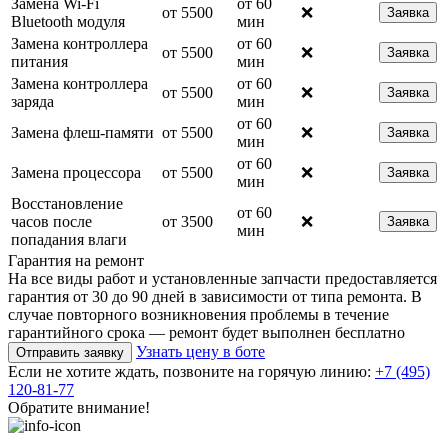
Замена Wi-Fi
от 60
от 5500
❌
Заявка
Bluetooth модуля
мин
Замена контроллера
от 60
от 5500
❌
Заявка
питания
мин
Замена контроллера
от 60
от 5500
❌
Заявка
заряда
мин
от 60
Замена флеш-памяти
от 5500
❌
Заявка
мин
от 60
Замена процессора
от 5500
❌
Заявка
мин
Восстановление
от 60
часов после
от 3500
❌
Заявка
мин
попадания влаги
Гарантия на ремонт
На все виды работ и установленные запчасти предоставляется
гарантия от 30 до 90 дней в зависимости от типа ремонта. В
случае повторного возникновения проблемы в течение
гарантийного срока — ремонт будет выполнен бесплатно
Узнать цену в боте
Отправить заявку
Если не хотите ждать, позвоните на горячую линию:
+7 (495)
120-81-77
Обратите внимание!