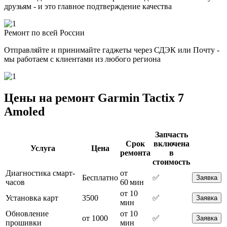
друзьям - и это главное подтверждение качества
Ремонт по всей России
Отправляйте и принимайте гаджеты через СДЭК или Почту -
мы работаем с клиентами из любого региона
Цены на ремонт Garmin Tactix 7
Amoled
Запчасть
Срок
включена
Услуга
Цена
ремонта
в
стоимость
Диагностика смарт-
от
Бесплатно
✅
Заявка
часов
60 мин
от 10
Установка карт
3500
✅
Заявка
мин
Обновление
от 10
от 1000
✅
Заявка
прошивки
мин