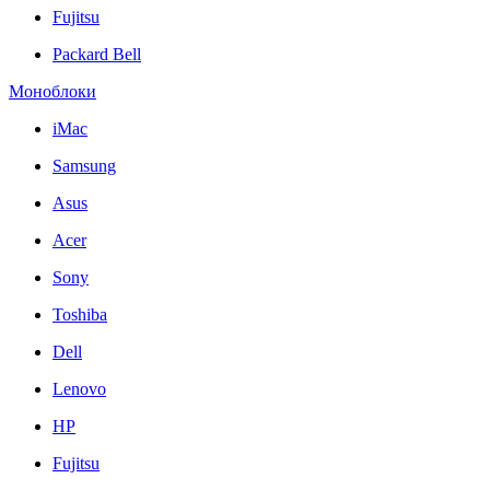
Fujitsu
Packard Bell
Моноблоки
iMac
Samsung
Asus
Acer
Sony
Toshiba
Dell
Lenovo
HP
Fujitsu