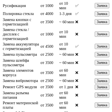
от 10
Русификация
от 1000
✅
Заявка
мин
Полировка стекла
от 4000
1-3 дня
✅
Заявка
Замена кнопки с
от 3500
~ 60 мин
❌
Заявка
герметизацией
Замена стекла /
от 10
дисплея с
от 1000
❌
Заявка
мин
герметизацией
Замена аккумулятора
от 10
от 4500
✅
Заявка
с герметизацией
мин
Замена пульсометра
от 2500
~ 60 мин
❌
Заявка
Замена шлейфа
от 3500
~ 60 мин
❌
Заявка
пульсометра
Замена элементов
от 60
от 3500
❌
Заявка
корпуса
мин
Замена вибромотора
от 2500
~ 60 мин
❌
Заявка
Ремонт GPS модуля
от 3500
от 1 дня
❌
Заявка
Замена разъема
от 60
от 3500
❌
Заявка
питания
мин
Ремонт материнской
от 60
от 3500
❌
Заявка
платы
мин