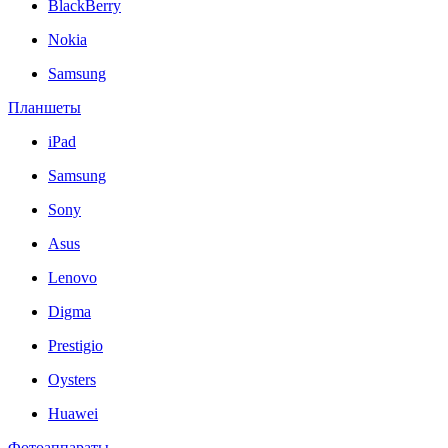
BlackBerry
Nokia
Samsung
Планшеты
iPad
Samsung
Sony
Asus
Lenovo
Digma
Prestigio
Oysters
Huawei
Фотоаппараты