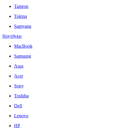
Tamron
Tokina
Samyang
Ноутбуки
MacBook
Samsung
Asus
Acer
Sony
Toshiba
Dell
Lenovo
HP