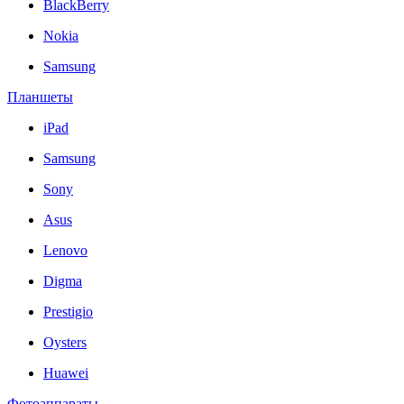
BlackBerry
Nokia
Samsung
Планшеты
iPad
Samsung
Sony
Asus
Lenovo
Digma
Prestigio
Oysters
Huawei
Фотоаппараты