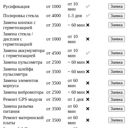
от 10
Русификация
от 1000
✅
Заявка
мин
Полировка стекла
от 4000
1-3 дня
✅
Заявка
Замена кнопки с
от 3500
~ 60 мин
❌
Заявка
герметизацией
Замена стекла /
от 10
дисплея с
от 1000
❌
Заявка
мин
герметизацией
Замена аккумулятора
от 10
от 4500
✅
Заявка
с герметизацией
мин
Замена пульсометра
от 2500
~ 60 мин
❌
Заявка
Замена шлейфа
от 3500
~ 60 мин
❌
Заявка
пульсометра
Замена элементов
от 60
от 3500
❌
Заявка
корпуса
мин
Замена вибромотора
от 2500
~ 60 мин
❌
Заявка
Ремонт GPS модуля
от 3500
от 1 дня
❌
Заявка
Замена разъема
от 60
от 3500
❌
Заявка
питания
мин
Ремонт материнской
от 60
от 3500
❌
Заявка
платы
мин