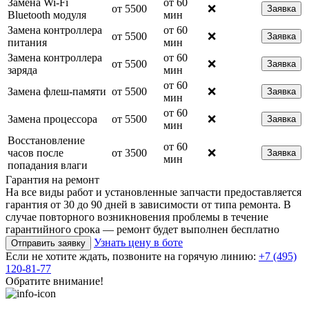
Замена Wi-Fi
от 60
от 5500
❌
Заявка
Bluetooth модуля
мин
Замена контроллера
от 60
от 5500
❌
Заявка
питания
мин
Замена контроллера
от 60
от 5500
❌
Заявка
заряда
мин
от 60
Замена флеш-памяти
от 5500
❌
Заявка
мин
от 60
Замена процессора
от 5500
❌
Заявка
мин
Восстановление
от 60
часов после
от 3500
❌
Заявка
мин
попадания влаги
Гарантия на ремонт
На все виды работ и установленные запчасти предоставляется
гарантия от 30 до 90 дней в зависимости от типа ремонта. В
случае повторного возникновения проблемы в течение
гарантийного срока — ремонт будет выполнен бесплатно
Узнать цену в боте
Отправить заявку
Если не хотите ждать, позвоните на горячую линию:
+7 (495)
120-81-77
Обратите внимание!