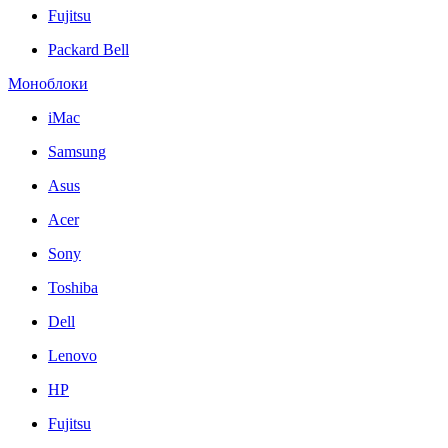
Fujitsu
Packard Bell
Моноблоки
iMac
Samsung
Asus
Acer
Sony
Toshiba
Dell
Lenovo
HP
Fujitsu