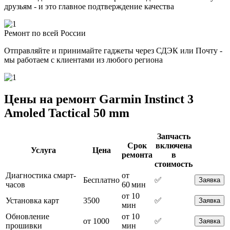
друзьям - и это главное подтверждение качества
Ремонт по всей России
Отправляйте и принимайте гаджеты через СДЭК или Почту -
мы работаем с клиентами из любого региона
Цены на ремонт Garmin Instinct 3
Amoled Tactical 50 mm
Запчасть
Срок
включена
Услуга
Цена
ремонта
в
стоимость
Диагностика смарт-
от
Бесплатно
✅
Заявка
часов
60 мин
от 10
Установка карт
3500
✅
Заявка
мин
Обновление
от 10
от 1000
✅
Заявка
прошивки
мин