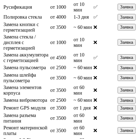
от 10
Русификация
от 1000
✅
Заявка
мин
Полировка стекла
от 4000
1-3 дня
✅
Заявка
Замена кнопки с
от 3500
~ 60 мин
❌
Заявка
герметизацией
Замена стекла /
от 10
дисплея с
от 1000
❌
Заявка
мин
герметизацией
Замена аккумулятора
от 10
от 4500
✅
Заявка
с герметизацией
мин
Замена пульсометра
от 2500
~ 60 мин
❌
Заявка
Замена шлейфа
от 3500
~ 60 мин
❌
Заявка
пульсометра
Замена элементов
от 60
от 3500
❌
Заявка
корпуса
мин
Замена вибромотора
от 2500
~ 60 мин
❌
Заявка
Ремонт GPS модуля
от 3500
от 1 дня
❌
Заявка
Замена разъема
от 60
от 3500
❌
Заявка
питания
мин
Ремонт материнской
от 60
от 3500
❌
Заявка
платы
мин