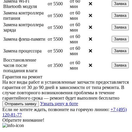
Замена Wi-Fi
от 60
от 5500
❌
Заявка
Bluetooth модуля
мин
Замена контроллера
от 60
от 5500
❌
Заявка
питания
мин
Замена контроллера
от 60
от 5500
❌
Заявка
заряда
мин
от 60
Замена флеш-памяти
от 5500
❌
Заявка
мин
от 60
Замена процессора
от 5500
❌
Заявка
мин
Восстановление
от 60
часов после
от 3500
❌
Заявка
мин
попадания влаги
Гарантия на ремонт
На все виды работ и установленные запчасти предоставляется
гарантия от 30 до 90 дней в зависимости от типа ремонта. В
случае повторного возникновения проблемы в течение
гарантийного срока — ремонт будет выполнен бесплатно
Узнать цену в боте
Отправить заявку
Если не хотите ждать, позвоните на горячую линию:
+7 (495)
120-81-77
Обратите внимание!