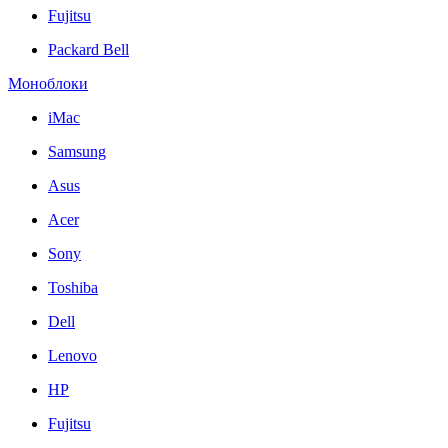
Fujitsu
Packard Bell
Моноблоки
iMac
Samsung
Asus
Acer
Sony
Toshiba
Dell
Lenovo
HP
Fujitsu