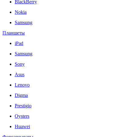
BlackBerry
Nokia
Samsung
Планшеты
iPad
Samsung
Sony
Asus
Lenovo
Digma
Prestigio
Oysters
Huawei
Фотоаппараты