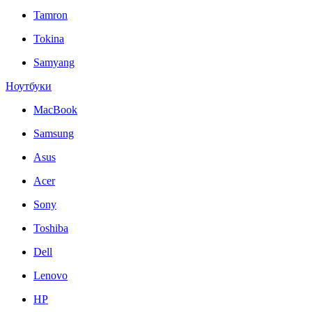
Tamron
Tokina
Samyang
Ноутбуки
MacBook
Samsung
Asus
Acer
Sony
Toshiba
Dell
Lenovo
HP