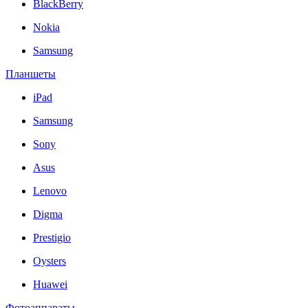
BlackBerry
Nokia
Samsung
Планшеты
iPad
Samsung
Sony
Asus
Lenovo
Digma
Prestigio
Oysters
Huawei
Фотоаппараты