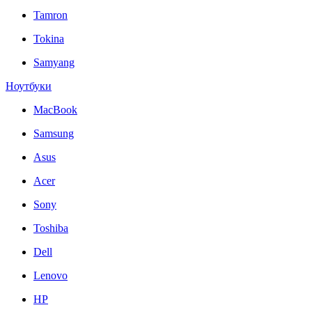
Tamron
Tokina
Samyang
Ноутбуки
MacBook
Samsung
Asus
Acer
Sony
Toshiba
Dell
Lenovo
HP