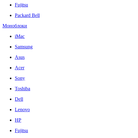
Fujitsu
Packard Bell
Моноблоки
iMac
Samsung
Asus
Acer
Sony
Toshiba
Dell
Lenovo
HP
Fujitsu