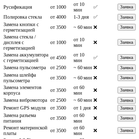
от 10
Русификация
от 1000
✅
Заявка
мин
Полировка стекла
от 4000
1-3 дня
✅
Заявка
Замена кнопки с
от 3500
~ 60 мин
❌
Заявка
герметизацией
Замена стекла /
от 10
дисплея с
от 1000
❌
Заявка
мин
герметизацией
Замена аккумулятора
от 10
от 4500
✅
Заявка
с герметизацией
мин
Замена пульсометра
от 2500
~ 60 мин
❌
Заявка
Замена шлейфа
от 3500
~ 60 мин
❌
Заявка
пульсометра
Замена элементов
от 60
от 3500
❌
Заявка
корпуса
мин
Замена вибромотора
от 2500
~ 60 мин
❌
Заявка
Ремонт GPS модуля
от 3500
от 1 дня
❌
Заявка
Замена разъема
от 60
от 3500
❌
Заявка
питания
мин
Ремонт материнской
от 60
от 3500
❌
Заявка
платы
мин