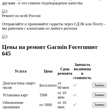
друзьям - и это главное подтверждение качества
Ремонт по всей России
Отправляйте и принимайте гаджеты через СДЭК или Почту -
мы работаем с клиентами из любого региона
Цены на ремонт Garmin Forerunner
645
Запчасть
Срок
включена
Услуга
Цена
ремонта
в
стоимость
Диагностика смарт-
от
Бесплатно
✅
Заявка
часов
60 мин
от 10
Установка карт
3500
✅
Заявка
мин
Обновление
от 10
от 1000
✅
Заявка
прошивки
мин