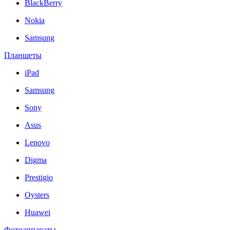
BlackBerry
Nokia
Samsung
Планшеты
iPad
Samsung
Sony
Asus
Lenovo
Digma
Prestigio
Oysters
Huawei
Фотоаппараты