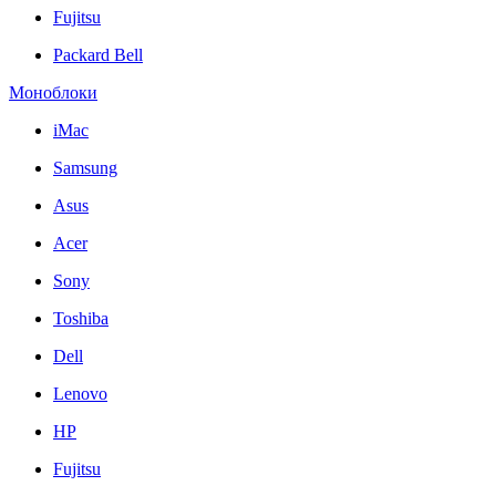
Fujitsu
Packard Bell
Моноблоки
iMac
Samsung
Asus
Acer
Sony
Toshiba
Dell
Lenovo
HP
Fujitsu