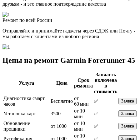
друзьям - и это главное подтверждение качества
Ремонт по всей России
Отправляйте и принимайте гаджеты через СДЭК или Почту -
мы работаем с клиентами из любого региона
Цены на ремонт Garmin Forerunner 45
Запчасть
Срок
включена
Услуга
Цена
ремонта
в
стоимость
Диагностика смарт-
от
Бесплатно
✅
Заявка
часов
60 мин
от 10
Установка карт
3500
✅
Заявка
мин
Обновление
от 10
от 1000
✅
Заявка
прошивки
мин
от 10
Русификация
от 1000
✅
Заявка