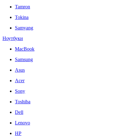
Tamron
Tokina
Samyang
Ноутбуки
MacBook
Samsung
Asus
Acer
Sony
Toshiba
Dell
Lenovo
HP