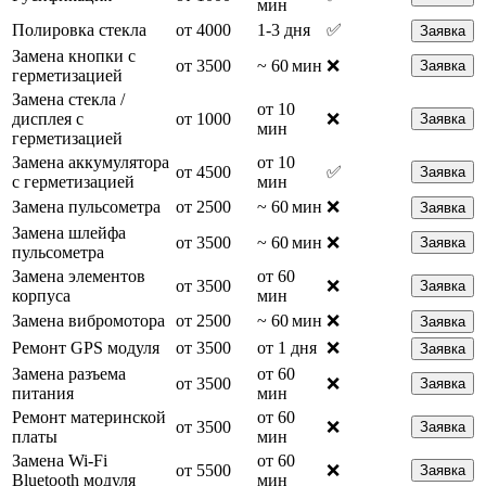
мин
Полировка стекла
от 4000
1-3 дня
✅
Заявка
Замена кнопки с
от 3500
~ 60 мин
❌
Заявка
герметизацией
Замена стекла /
от 10
дисплея с
от 1000
❌
Заявка
мин
герметизацией
Замена аккумулятора
от 10
от 4500
✅
Заявка
с герметизацией
мин
Замена пульсометра
от 2500
~ 60 мин
❌
Заявка
Замена шлейфа
от 3500
~ 60 мин
❌
Заявка
пульсометра
Замена элементов
от 60
от 3500
❌
Заявка
корпуса
мин
Замена вибромотора
от 2500
~ 60 мин
❌
Заявка
Ремонт GPS модуля
от 3500
от 1 дня
❌
Заявка
Замена разъема
от 60
от 3500
❌
Заявка
питания
мин
Ремонт материнской
от 60
от 3500
❌
Заявка
платы
мин
Замена Wi-Fi
от 60
от 5500
❌
Заявка
Bluetooth модуля
мин