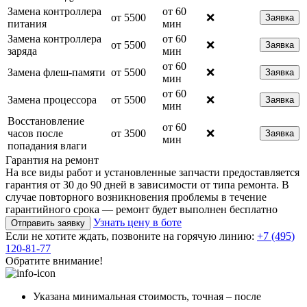
Замена контроллера
от 60
от 5500
❌
Заявка
питания
мин
Замена контроллера
от 60
от 5500
❌
Заявка
заряда
мин
от 60
Замена флеш-памяти
от 5500
❌
Заявка
мин
от 60
Замена процессора
от 5500
❌
Заявка
мин
Восстановление
от 60
часов после
от 3500
❌
Заявка
мин
попадания влаги
Гарантия на ремонт
На все виды работ и установленные запчасти предоставляется
гарантия от 30 до 90 дней в зависимости от типа ремонта. В
случае повторного возникновения проблемы в течение
гарантийного срока — ремонт будет выполнен бесплатно
Узнать цену в боте
Отправить заявку
Если не хотите ждать, позвоните на горячую линию:
+7 (495)
120-81-77
Обратите внимание!
Указана минимальная стоимость, точная – после