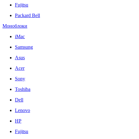
Fujitsu
Packard Bell
Моноблоки
iMac
Samsung
Asus
Acer
Sony
Toshiba
Dell
Lenovo
HP
Fujitsu