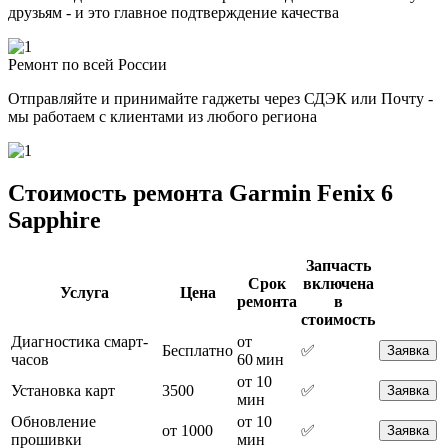
друзьям - и это главное подтверждение качества
Ремонт по всей России
Отправляйте и принимайте гаджеты через СДЭК или Почту -
мы работаем с клиентами из любого региона
Стоимость ремонта Garmin Fenix 6
Sapphire
Запчасть
Срок
включена
Услуга
Цена
ремонта
в
стоимость
Диагностика смарт-
от
Бесплатно
✅
Заявка
часов
60 мин
от 10
Установка карт
3500
✅
Заявка
мин
Обновление
от 10
от 1000
✅
Заявка
прошивки
мин