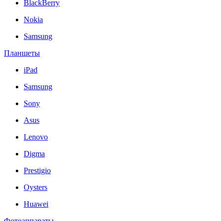
BlackBerry
Nokia
Samsung
Планшеты
iPad
Samsung
Sony
Asus
Lenovo
Digma
Prestigio
Oysters
Huawei
Фотоаппараты