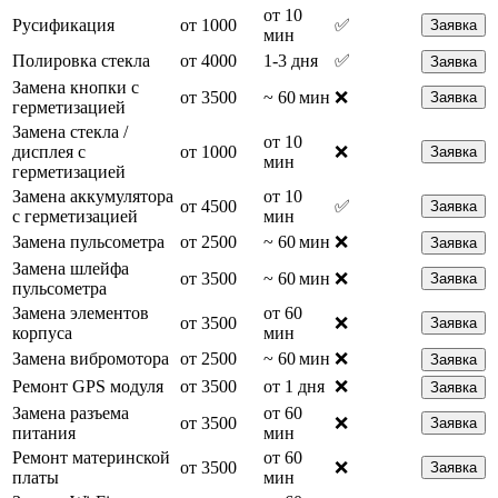
от 10
Русификация
от 1000
✅
Заявка
мин
Полировка стекла
от 4000
1-3 дня
✅
Заявка
Замена кнопки с
от 3500
~ 60 мин
❌
Заявка
герметизацией
Замена стекла /
от 10
дисплея с
от 1000
❌
Заявка
мин
герметизацией
Замена аккумулятора
от 10
от 4500
✅
Заявка
с герметизацией
мин
Замена пульсометра
от 2500
~ 60 мин
❌
Заявка
Замена шлейфа
от 3500
~ 60 мин
❌
Заявка
пульсометра
Замена элементов
от 60
от 3500
❌
Заявка
корпуса
мин
Замена вибромотора
от 2500
~ 60 мин
❌
Заявка
Ремонт GPS модуля
от 3500
от 1 дня
❌
Заявка
Замена разъема
от 60
от 3500
❌
Заявка
питания
мин
Ремонт материнской
от 60
от 3500
❌
Заявка
платы
мин