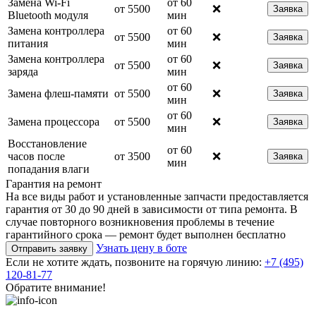
Замена Wi-Fi
от 60
от 5500
❌
Заявка
Bluetooth модуля
мин
Замена контроллера
от 60
от 5500
❌
Заявка
питания
мин
Замена контроллера
от 60
от 5500
❌
Заявка
заряда
мин
от 60
Замена флеш-памяти
от 5500
❌
Заявка
мин
от 60
Замена процессора
от 5500
❌
Заявка
мин
Восстановление
от 60
часов после
от 3500
❌
Заявка
мин
попадания влаги
Гарантия на ремонт
На все виды работ и установленные запчасти предоставляется
гарантия от 30 до 90 дней в зависимости от типа ремонта. В
случае повторного возникновения проблемы в течение
гарантийного срока — ремонт будет выполнен бесплатно
Узнать цену в боте
Отправить заявку
Если не хотите ждать, позвоните на горячую линию:
+7 (495)
120-81-77
Обратите внимание!