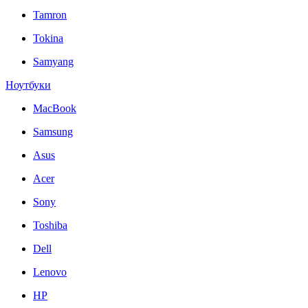
Tamron
Tokina
Samyang
Ноутбуки
MacBook
Samsung
Asus
Acer
Sony
Toshiba
Dell
Lenovo
HP