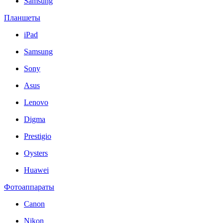
Samsung
Планшеты
iPad
Samsung
Sony
Asus
Lenovo
Digma
Prestigio
Oysters
Huawei
Фотоаппараты
Canon
Nikon