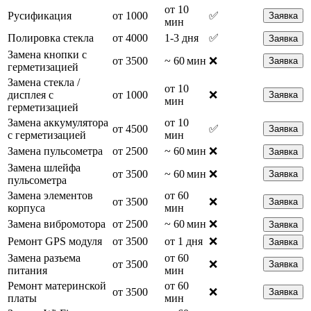
от 10
Русификация
от 1000
✅
Заявка
мин
Полировка стекла
от 4000
1-3 дня
✅
Заявка
Замена кнопки с
от 3500
~ 60 мин
❌
Заявка
герметизацией
Замена стекла /
от 10
дисплея с
от 1000
❌
Заявка
мин
герметизацией
Замена аккумулятора
от 10
от 4500
✅
Заявка
с герметизацией
мин
Замена пульсометра
от 2500
~ 60 мин
❌
Заявка
Замена шлейфа
от 3500
~ 60 мин
❌
Заявка
пульсометра
Замена элементов
от 60
от 3500
❌
Заявка
корпуса
мин
Замена вибромотора
от 2500
~ 60 мин
❌
Заявка
Ремонт GPS модуля
от 3500
от 1 дня
❌
Заявка
Замена разъема
от 60
от 3500
❌
Заявка
питания
мин
Ремонт материнской
от 60
от 3500
❌
Заявка
платы
мин