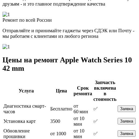
друзьям - и это главное подтверждение качества
Ремонт по всей России
Отправляйте и принимайте гаджеты через СДЭК или Почту -
мы работаем с клиентами из любого региона
Цены на ремонт Apple Watch Series 10
42 mm
Запчасть
Срок
включена
Услуга
Цена
ремонта
в
стоимость
Диагностика смарт-
от
Бесплатно
✅
Заявка
часов
60 мин
от 10
Установка карт
3500
✅
Заявка
мин
Обновление
от 10
от 1000
✅
Заявка
прошивки
мин