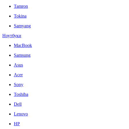
Tamron
Tokina
Samyang
Ноутбуки
MacBook
Samsung
Asus
Acer
Sony
Toshiba
Dell
Lenovo
HP