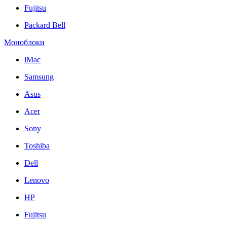
Fujitsu
Packard Bell
Моноблоки
iMac
Samsung
Asus
Acer
Sony
Toshiba
Dell
Lenovo
HP
Fujitsu