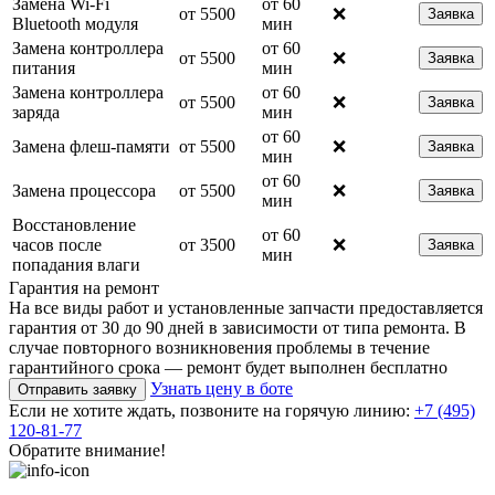
Замена Wi-Fi
от 60
от 5500
❌
Заявка
Bluetooth модуля
мин
Замена контроллера
от 60
от 5500
❌
Заявка
питания
мин
Замена контроллера
от 60
от 5500
❌
Заявка
заряда
мин
от 60
Замена флеш-памяти
от 5500
❌
Заявка
мин
от 60
Замена процессора
от 5500
❌
Заявка
мин
Восстановление
от 60
часов после
от 3500
❌
Заявка
мин
попадания влаги
Гарантия на ремонт
На все виды работ и установленные запчасти предоставляется
гарантия от 30 до 90 дней в зависимости от типа ремонта. В
случае повторного возникновения проблемы в течение
гарантийного срока — ремонт будет выполнен бесплатно
Узнать цену в боте
Отправить заявку
Если не хотите ждать, позвоните на горячую линию:
+7 (495)
120-81-77
Обратите внимание!