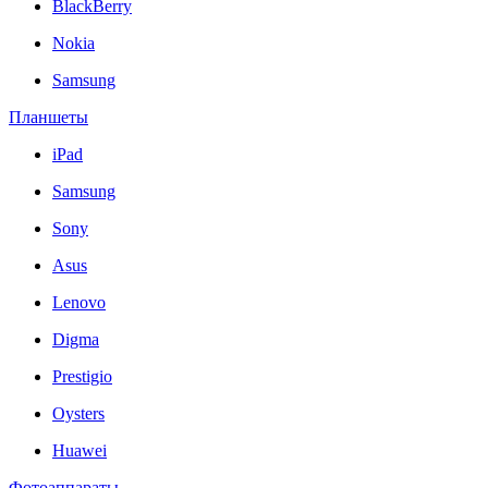
BlackBerry
Nokia
Samsung
Планшеты
iPad
Samsung
Sony
Asus
Lenovo
Digma
Prestigio
Oysters
Huawei
Фотоаппараты