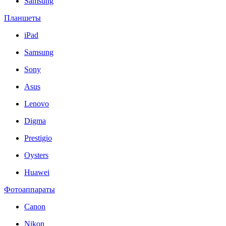
Samsung
Планшеты
iPad
Samsung
Sony
Asus
Lenovo
Digma
Prestigio
Oysters
Huawei
Фотоаппараты
Canon
Nikon