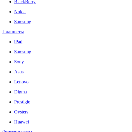
BlackBerry
Nokia
Samsung
Планшеты
iPad
Samsung
Sony
Asus
Lenovo
Digma
Prestigio
Oysters
Huawei
Фотоаппараты