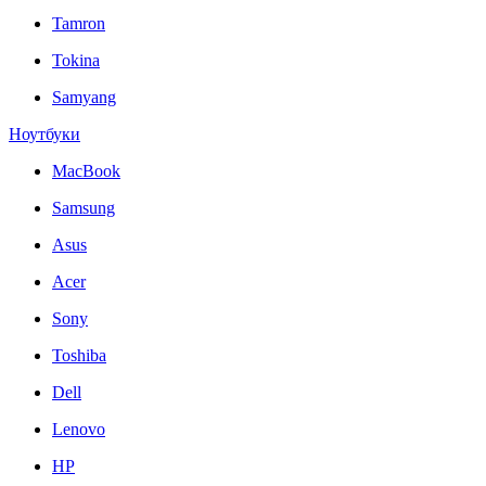
Tamron
Tokina
Samyang
Ноутбуки
MacBook
Samsung
Asus
Acer
Sony
Toshiba
Dell
Lenovo
HP