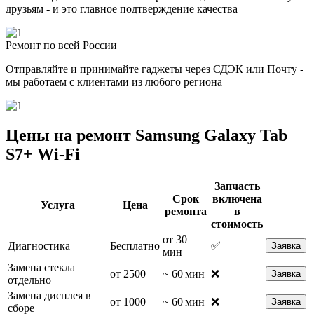
друзьям - и это главное подтверждение качества
Ремонт по всей России
Отправляйте и принимайте гаджеты через СДЭК или Почту -
мы работаем с клиентами из любого региона
Цены на ремонт Samsung Galaxy Tab
S7+ Wi-Fi
Запчасть
Срок
включена
Услуга
Цена
ремонта
в
стоимость
от 30
Диагностика
Бесплатно
✅
Заявка
мин
Замена стекла
от 2500
~ 60 мин
❌
Заявка
отдельно
Замена дисплея в
от 1000
~ 60 мин
❌
Заявка
сборе