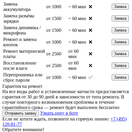
Замена
от 1000
~ 60 мин
❌
Заявка
аккумулятора
Замена разъёма
от 1500
~ 60 мин
❌
Заявка
зарядки
Замена динамика /
от 1500
~ 60 мин
❌
Заявка
микрофона
Ремонт и замена
от 1000
~ 60 мин
❌
Заявка
кнопок
Ремонт материнской
от 60
от 2500
❌
Заявка
платы
мин
Восстановление
от 60
от 2500
❌
Заявка
после влаги
мин
Перепрошивка или
от 1000
~ 60 мин
✅
Заявка
сброс пароля
Гарантия на ремонт
На все виды работ и установленные запчасти предоставляется
гарантия от 30 до 90 дней в зависимости от типа ремонта. В
случае повторного возникновения проблемы в течение
гарантийного срока — ремонт будет выполнен бесплатно
Узнать цену в боте
Отправить заявку
Если не хотите ждать, позвоните на горячую линию:
+7 (495)
120-81-77
Обратите внимание!