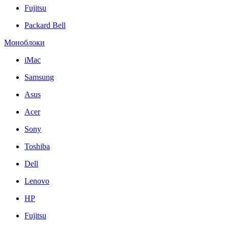
Fujitsu
Packard Bell
Моноблоки
iMac
Samsung
Asus
Acer
Sony
Toshiba
Dell
Lenovo
HP
Fujitsu