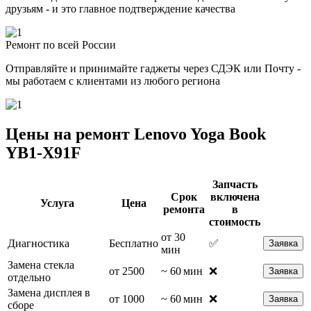
друзьям - и это главное подтверждение качества
Ремонт по всей России
Отправляйте и принимайте гаджеты через СДЭК или Почту -
мы работаем с клиентами из любого региона
Цены на ремонт Lenovo Yoga Book
YB1-X91F
Запчасть
Срок
включена
Услуга
Цена
ремонта
в
стоимость
от 30
Диагностика
Бесплатно
✅
Заявка
мин
Замена стекла
от 2500
~ 60 мин
❌
Заявка
отдельно
Замена дисплея в
от 1000
~ 60 мин
❌
Заявка
сборе