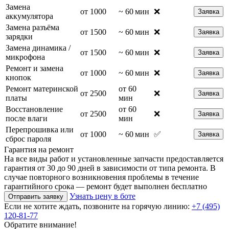
Замена
от 1000
~ 60 мин
❌
Заявка
аккумулятора
Замена разъёма
от 1500
~ 60 мин
❌
Заявка
зарядки
Замена динамика /
от 1500
~ 60 мин
❌
Заявка
микрофона
Ремонт и замена
от 1000
~ 60 мин
❌
Заявка
кнопок
Ремонт материнской
от 60
от 2500
❌
Заявка
платы
мин
Восстановление
от 60
от 2500
❌
Заявка
после влаги
мин
Перепрошивка или
от 1000
~ 60 мин
✅
Заявка
сброс пароля
Гарантия на ремонт
На все виды работ и установленные запчасти предоставляется
гарантия от 30 до 90 дней в зависимости от типа ремонта. В
случае повторного возникновения проблемы в течение
гарантийного срока — ремонт будет выполнен бесплатно
Узнать цену в боте
Отправить заявку
Если не хотите ждать, позвоните на горячую линию:
+7 (495)
120-81-77
Обратите внимание!