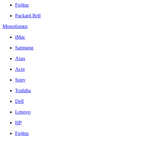
Fujitsu
Packard Bell
Моноблоки
iMac
Samsung
Asus
Acer
Sony
Toshiba
Dell
Lenovo
HP
Fujitsu