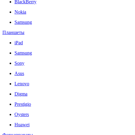
BlackBerry
Nokia
Samsung
Планшеты
iPad
Samsung
Sony
Asus
Lenovo
Digma
Prestigio
Oysters
Huawei
Фотоаппараты