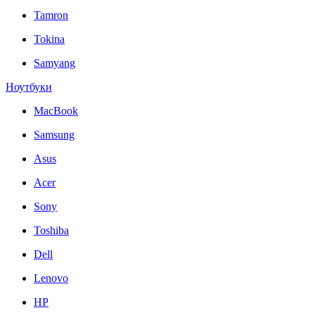
Tamron
Tokina
Samyang
Ноутбуки
MacBook
Samsung
Asus
Acer
Sony
Toshiba
Dell
Lenovo
HP