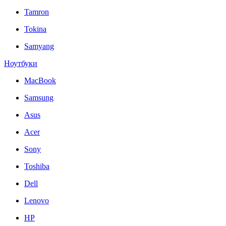
Tamron
Tokina
Samyang
Ноутбуки
MacBook
Samsung
Asus
Acer
Sony
Toshiba
Dell
Lenovo
HP