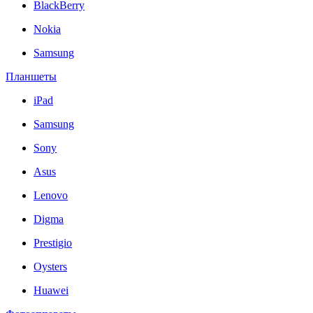
BlackBerry
Nokia
Samsung
Планшеты
iPad
Samsung
Sony
Asus
Lenovo
Digma
Prestigio
Oysters
Huawei