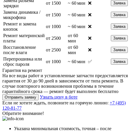
Замена разъёма
от 1500
~ 60 мин
❌
Заявка
зарядки
Замена динамика /
от 1500
~ 60 мин
❌
Заявка
микрофона
Ремонт и замена
от 1000
~ 60 мин
❌
Заявка
кнопок
Ремонт материнской
от 60
от 2500
❌
Заявка
платы
мин
Восстановление
от 60
от 2500
❌
Заявка
после влаги
мин
Перепрошивка или
от 1000
~ 60 мин
✅
Заявка
сброс пароля
Гарантия на ремонт
На все виды работ и установленные запчасти предоставляется
гарантия от 30 до 90 дней в зависимости от типа ремонта. В
случае повторного возникновения проблемы в течение
гарантийного срока — ремонт будет выполнен бесплатно
Узнать цену в боте
Отправить заявку
Если не хотите ждать, позвоните на горячую линию:
+7 (495)
120-81-77
Обратите внимание!
Указана минимальная стоимость, точная – после