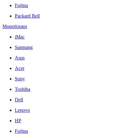
Fujitsu
Packard Bell
Моноблоки
iMac
Samsung
Asus
Acer
Sony
Toshiba
Dell
Lenovo
HP
Fujitsu