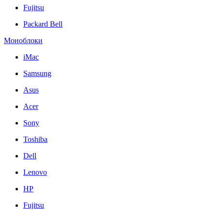
Fujitsu
Packard Bell
Моноблоки
iMac
Samsung
Asus
Acer
Sony
Toshiba
Dell
Lenovo
HP
Fujitsu