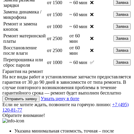
от 1500
~ 60 мин
❌
Заявка
зарядки
Замена динамика /
от 1500
~ 60 мин
❌
Заявка
микрофона
Ремонт и замена
от 1000
~ 60 мин
❌
Заявка
кнопок
Ремонт материнской
от 60
от 2500
❌
Заявка
платы
мин
Восстановление
от 60
от 2500
❌
Заявка
после влаги
мин
Перепрошивка или
от 1000
~ 60 мин
✅
Заявка
сброс пароля
Гарантия на ремонт
На все виды работ и установленные запчасти предоставляется
гарантия от 30 до 90 дней в зависимости от типа ремонта. В
случае повторного возникновения проблемы в течение
гарантийного срока — ремонт будет выполнен бесплатно
Узнать цену в боте
Отправить заявку
Если не хотите ждать, позвоните на горячую линию:
+7 (495)
120-81-77
Обратите внимание!
Указана минимальная стоимость, точная – после