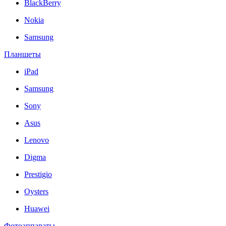
BlackBerry
Nokia
Samsung
Планшеты
iPad
Samsung
Sony
Asus
Lenovo
Digma
Prestigio
Oysters
Huawei
Фотоаппараты