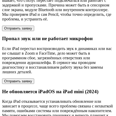
Бывает, что стилус перестаёт подключаться или работает с
задержкой и пропусками. Причина может быть в сенсорном
слое экрана, модуле Bluetooth или внутреннем контроллере.
Мы проверяем iPad и сам Pencil, чтобы точно определить, где
проблема, и устранить её.
Отправить заявку
Пропал звук или не работает микрофон
Если iPad перестал воспроизводить звук в динамиках или вас
не слышат в Zoom и FaceTime, дело может быть в
программном сбое, загрязнённых отверстиях или
повреждении аудиошлейфа. В сервисе мы проводим
диагностику и восстанавливаем работу звука без замены
лишних деталей.
Отправить заявку
Не обновляется iPadOS на iPad mini (2024)
Когда iPad отказывается устанавливать обновление или
зависает в процессе, чаще всего проблема связана с нехваткой
памяти, ошибками системы или повреждённым накопителем.
Мы помогаем восстановить прошивку и вернуть планшет к