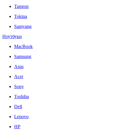
Tamron
Tokina
Samyang
Ноутбуки
MacBook
Samsung
Asus
Acer
Sony
Toshiba
Dell
Lenovo
HP