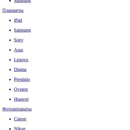
Samsung
Планшеты
iPad
Samsung
Sony
Asus
Lenovo
Digma
Prestigio
Oysters
Huawei
Фотоаппараты
Canon
Nikon