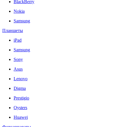
BlackBerry
Nokia
Samsung
Планшеты
iPad
Samsung
Sony
Asus
Lenovo
Digma
Prestigio
Oysters
Huawei
Фотоаппараты