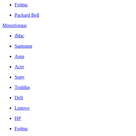
Fujitsu
Packard Bell
Моноблоки
iMac
Samsung
Asus
Acer
Sony
Toshiba
Dell
Lenovo
HP
Fujitsu