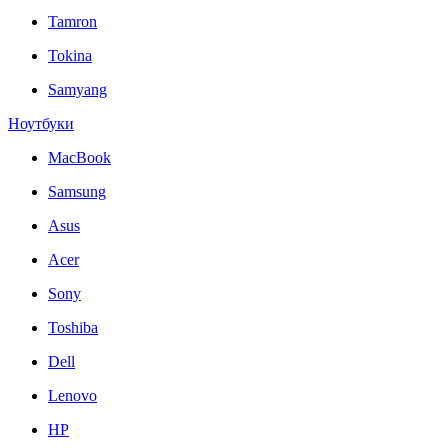
Tamron
Tokina
Samyang
Ноутбуки
MacBook
Samsung
Asus
Acer
Sony
Toshiba
Dell
Lenovo
HP