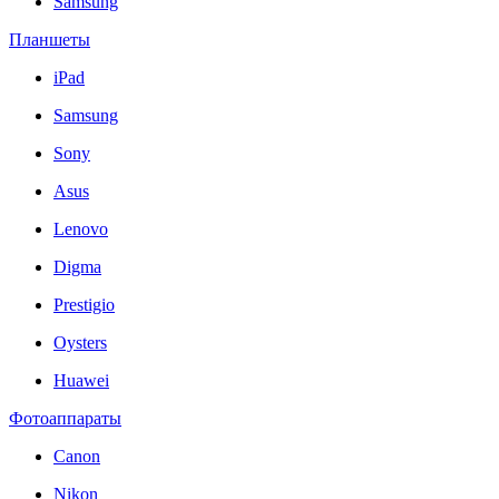
Samsung
Планшеты
iPad
Samsung
Sony
Asus
Lenovo
Digma
Prestigio
Oysters
Huawei
Фотоаппараты
Canon
Nikon