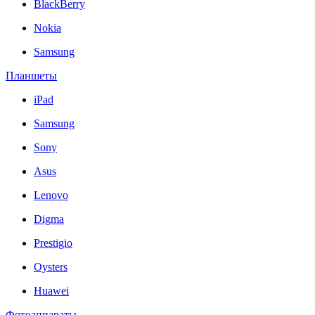
BlackBerry
Nokia
Samsung
Планшеты
iPad
Samsung
Sony
Asus
Lenovo
Digma
Prestigio
Oysters
Huawei
Фотоаппараты