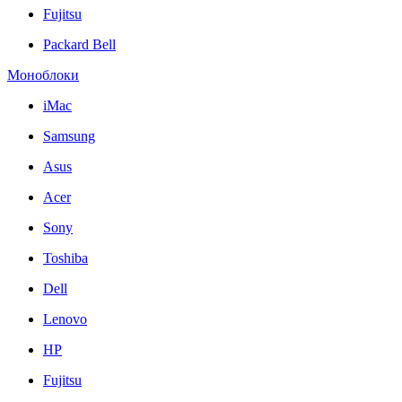
Fujitsu
Packard Bell
Моноблоки
iMac
Samsung
Asus
Acer
Sony
Toshiba
Dell
Lenovo
HP
Fujitsu