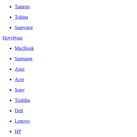
Tamron
Tokina
Samyang
Ноутбуки
MacBook
Samsung
Asus
Acer
Sony
Toshiba
Dell
Lenovo
HP