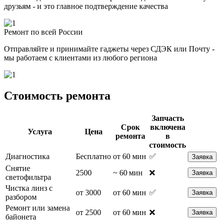
друзьям - и это главное подтверждение качества
Ремонт по всей России
Отправляйте и принимайте гаджеты через СДЭК или Почту -
мы работаем с клиентами из любого региона
Стоимость ремонта
Запчасть
Срок
включена
Услуга
Цена
ремонта
в
стоимость
Диагностика
Бесплатно
от 60 мин
✅
Заявка
Снятие
2500
~ 60 мин
❌
Заявка
светофильтра
Чистка линз с
от 3000
от 60 мин
✅
Заявка
разбором
Ремонт или замена
от 2500
от 60 мин
❌
Заявка
байонета