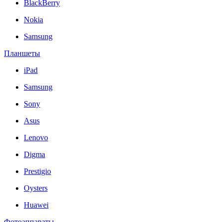
BlackBerry
Nokia
Samsung
Планшеты
iPad
Samsung
Sony
Asus
Lenovo
Digma
Prestigio
Oysters
Huawei
Фотоаппараты