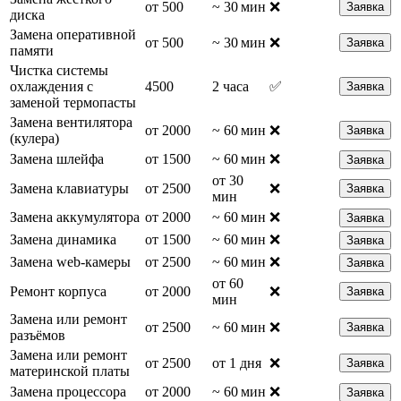
от 500
~ 30 мин
❌
Заявка
диска
Замена оперативной
от 500
~ 30 мин
❌
Заявка
памяти
Чистка системы
охлаждения с
4500
2 часа
✅
Заявка
заменой термопасты
Замена вентилятора
от 2000
~ 60 мин
❌
Заявка
(кулера)
Замена шлейфа
от 1500
~ 60 мин
❌
Заявка
от 30
Замена клавиатуры
от 2500
❌
Заявка
мин
Замена аккумулятора
от 2000
~ 60 мин
❌
Заявка
Замена динамика
от 1500
~ 60 мин
❌
Заявка
Замена web-камеры
от 2500
~ 60 мин
❌
Заявка
от 60
Ремонт корпуса
от 2000
❌
Заявка
мин
Замена или ремонт
от 2500
~ 60 мин
❌
Заявка
разъёмов
Замена или ремонт
от 2500
от 1 дня
❌
Заявка
материнской платы
Замена процессора
от 2000
~ 60 мин
❌
Заявка