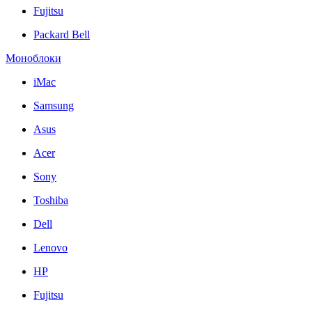
Fujitsu
Packard Bell
Моноблоки
iMac
Samsung
Asus
Acer
Sony
Toshiba
Dell
Lenovo
HP
Fujitsu