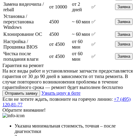
Замена видеочипа /
от 2
от 10000
✅
Заявка
reball
дней
Установка /
переустановка
4500
~ 60 мин
✅
Заявка
Windows
Клонирование ОС
4500
~ 60 мин
✅
Заявка
Настройка /
от 60
от 4500
✅
Заявка
Прошивка BIOS
мин
Чистка после
от 60
от 4500
✅
Заявка
попадания влаги
мин
Гарантия на ремонт
На все виды работ и установленные запчасти предоставляется
гарантия от 30 до 90 дней в зависимости от типа ремонта. В
случае повторного возникновения проблемы в течение
гарантийного срока — ремонт будет выполнен бесплатно
Узнать цену в боте
Отправить заявку
Если не хотите ждать, позвоните на горячую линию:
+7 (495)
120-81-77
Обратите внимание!
Указана минимальная стоимость, точная – после
диагностики