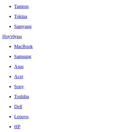
Tamron
Tokina
Samyang
Ноутбуки
MacBook
Samsung
Asus
Acer
Sony
Toshiba
Dell
Lenovo
HP