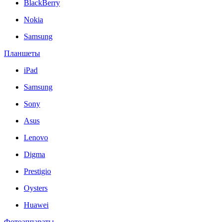
BlackBerry
Nokia
Samsung
Планшеты
iPad
Samsung
Sony
Asus
Lenovo
Digma
Prestigio
Oysters
Huawei
Фотоаппараты