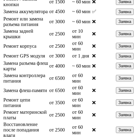
от 1500
~ 60 мин
❌
Заявка
кнопки
Замена аккумулятора
от 4500
~ 60 мин
✅
Заявка
Ремонт или замена
от 3000
~ 60 мин
❌
Заявка
разъема питания
Замена задней
от 10
от 2500
❌
Заявка
крышки
мин
от 60
Ремонт корпуса
от 2500
❌
Заявка
мин
Ремонт GPS модуля
от 3000
от 1 дня
❌
Заявка
Замена разъема флеш
от 4000
~ 60 мин
❌
Заявка
карты
Замена контроллера
от 60
от 6500
❌
Заявка
питания
мин
от 60
Замена флеш-памяти
от 6500
❌
Заявка
мин
Ремонт цепи
от 60
от 3500
❌
Заявка
питания
мин
Ремонт материнской
от 60
от 2500
❌
Заявка
платы
мин
Восстановление
от 60
после попадания
от 2500
❌
Заявка
мин
влаги