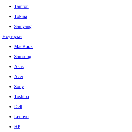
Tamron
Tokina
Samyang
Ноутбуки
MacBook
Samsung
Asus
Acer
Sony
Toshiba
Dell
Lenovo
HP