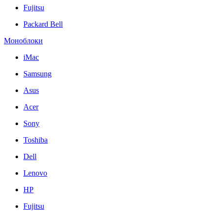
Fujitsu
Packard Bell
Моноблоки
iMac
Samsung
Asus
Acer
Sony
Toshiba
Dell
Lenovo
HP
Fujitsu