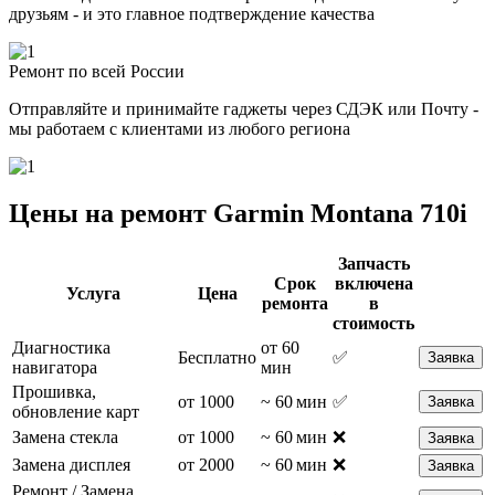
друзьям - и это главное подтверждение качества
Ремонт по всей России
Отправляйте и принимайте гаджеты через СДЭК или Почту -
мы работаем с клиентами из любого региона
Цены на ремонт Garmin Montana 710i
Запчасть
Срок
включена
Услуга
Цена
ремонта
в
стоимость
Диагностика
от 60
Бесплатно
✅
Заявка
навигатора
мин
Прошивка,
от 1000
~ 60 мин
✅
Заявка
обновление карт
Замена стекла
от 1000
~ 60 мин
❌
Заявка
Замена дисплея
от 2000
~ 60 мин
❌
Заявка
Ремонт / Замена