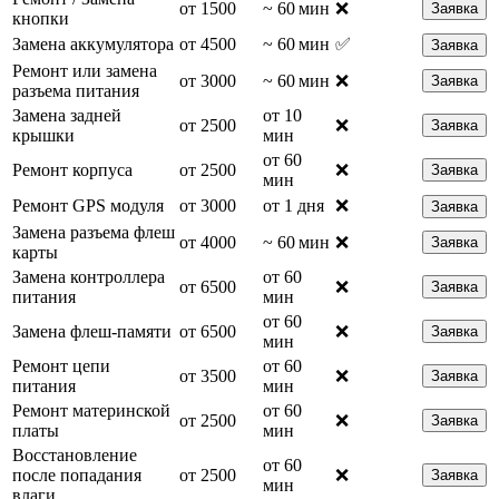
от 1500
~ 60 мин
❌
Заявка
кнопки
Замена аккумулятора
от 4500
~ 60 мин
✅
Заявка
Ремонт или замена
от 3000
~ 60 мин
❌
Заявка
разъема питания
Замена задней
от 10
от 2500
❌
Заявка
крышки
мин
от 60
Ремонт корпуса
от 2500
❌
Заявка
мин
Ремонт GPS модуля
от 3000
от 1 дня
❌
Заявка
Замена разъема флеш
от 4000
~ 60 мин
❌
Заявка
карты
Замена контроллера
от 60
от 6500
❌
Заявка
питания
мин
от 60
Замена флеш-памяти
от 6500
❌
Заявка
мин
Ремонт цепи
от 60
от 3500
❌
Заявка
питания
мин
Ремонт материнской
от 60
от 2500
❌
Заявка
платы
мин
Восстановление
от 60
после попадания
от 2500
❌
Заявка
мин
влаги