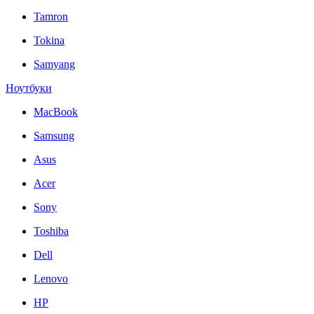
Tamron
Tokina
Samyang
Ноутбуки
MacBook
Samsung
Asus
Acer
Sony
Toshiba
Dell
Lenovo
HP