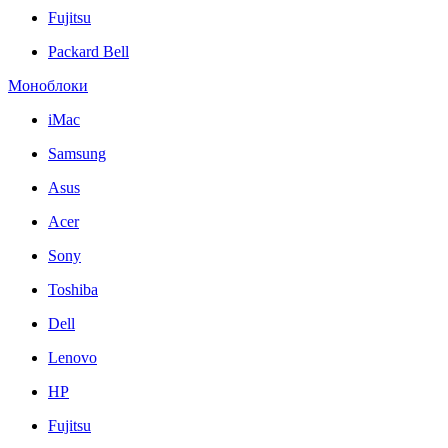
Fujitsu
Packard Bell
Моноблоки
iMac
Samsung
Asus
Acer
Sony
Toshiba
Dell
Lenovo
HP
Fujitsu