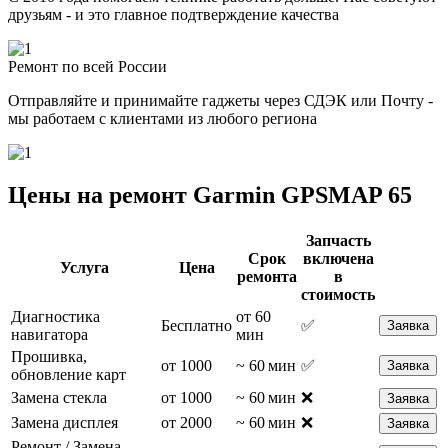
друзьям - и это главное подтверждение качества
Ремонт по всей России
Отправляйте и принимайте гаджеты через СДЭК или Почту -
мы работаем с клиентами из любого региона
Цены на ремонт Garmin GPSMAP 65
Запчасть
Срок
включена
Услуга
Цена
ремонта
в
стоимость
Диагностика
от 60
Бесплатно
✅
Заявка
навигатора
мин
Прошивка,
от 1000
~ 60 мин
✅
Заявка
обновление карт
Замена стекла
от 1000
~ 60 мин
❌
Заявка
Замена дисплея
от 2000
~ 60 мин
❌
Заявка
Ремонт / Замена