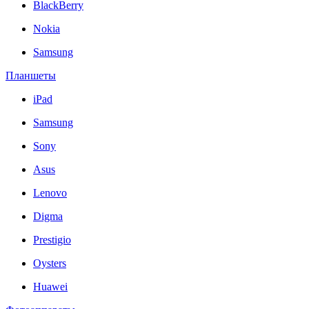
BlackBerry
Nokia
Samsung
Планшеты
iPad
Samsung
Sony
Asus
Lenovo
Digma
Prestigio
Oysters
Huawei