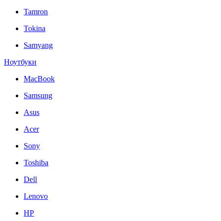
Tamron
Tokina
Samyang
Ноутбуки
MacBook
Samsung
Asus
Acer
Sony
Toshiba
Dell
Lenovo
HP