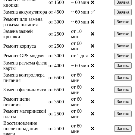
от 1500
~ 60 мин
❌
Заявка
кнопки
Замена аккумулятора
от 4500
~ 60 мин
✅
Заявка
Ремонт или замена
от 3000
~ 60 мин
❌
Заявка
разъема питания
Замена задней
от 10
от 2500
❌
Заявка
крышки
мин
от 60
Ремонт корпуса
от 2500
❌
Заявка
мин
Ремонт GPS модуля
от 3000
от 1 дня
❌
Заявка
Замена разъема флеш
от 4000
~ 60 мин
❌
Заявка
карты
Замена контроллера
от 60
от 6500
❌
Заявка
питания
мин
от 60
Замена флеш-памяти
от 6500
❌
Заявка
мин
Ремонт цепи
от 60
от 3500
❌
Заявка
питания
мин
Ремонт материнской
от 60
от 2500
❌
Заявка
платы
мин
Восстановление
от 60
после попадания
от 2500
❌
Заявка
мин
влаги