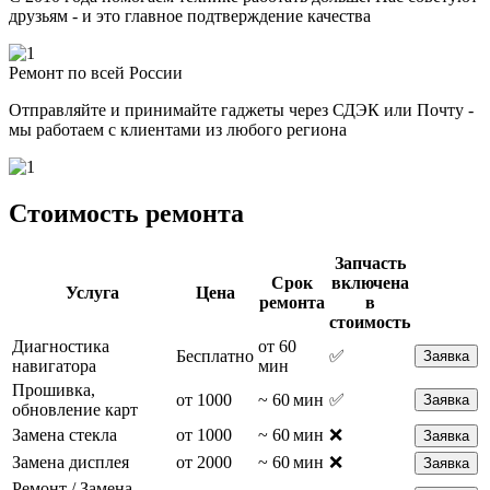
друзьям - и это главное подтверждение качества
Ремонт по всей России
Отправляйте и принимайте гаджеты через СДЭК или Почту -
мы работаем с клиентами из любого региона
Стоимость ремонта
Запчасть
Срок
включена
Услуга
Цена
ремонта
в
стоимость
Диагностика
от 60
Бесплатно
✅
Заявка
навигатора
мин
Прошивка,
от 1000
~ 60 мин
✅
Заявка
обновление карт
Замена стекла
от 1000
~ 60 мин
❌
Заявка
Замена дисплея
от 2000
~ 60 мин
❌
Заявка
Ремонт / Замена