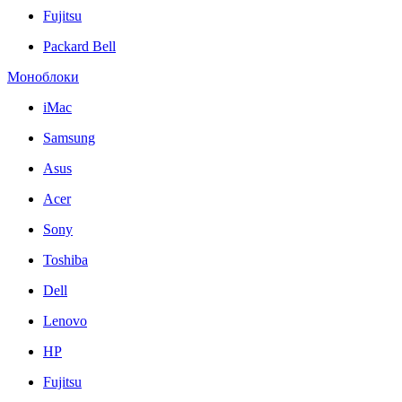
Fujitsu
Packard Bell
Моноблоки
iMac
Samsung
Asus
Acer
Sony
Toshiba
Dell
Lenovo
HP
Fujitsu