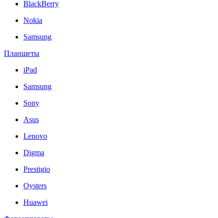
BlackBerry
Nokia
Samsung
Планшеты
iPad
Samsung
Sony
Asus
Lenovo
Digma
Prestigio
Oysters
Huawei