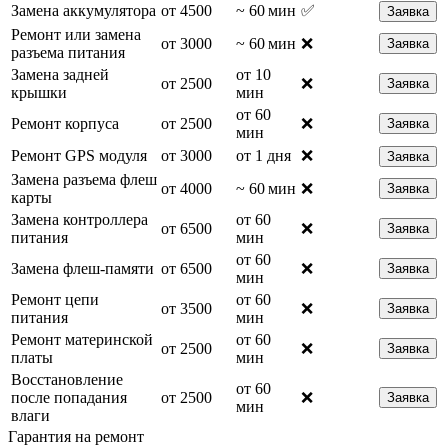
Замена аккумулятора
от 4500
~ 60 мин
✅
Заявка
Ремонт или замена
от 3000
~ 60 мин
❌
Заявка
разъема питания
Замена задней
от 10
от 2500
❌
Заявка
крышки
мин
от 60
Ремонт корпуса
от 2500
❌
Заявка
мин
Ремонт GPS модуля
от 3000
от 1 дня
❌
Заявка
Замена разъема флеш
от 4000
~ 60 мин
❌
Заявка
карты
Замена контроллера
от 60
от 6500
❌
Заявка
питания
мин
от 60
Замена флеш-памяти
от 6500
❌
Заявка
мин
Ремонт цепи
от 60
от 3500
❌
Заявка
питания
мин
Ремонт материнской
от 60
от 2500
❌
Заявка
платы
мин
Восстановление
от 60
после попадания
от 2500
❌
Заявка
мин
влаги
Гарантия на ремонт