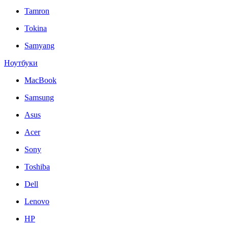
Tamron
Tokina
Samyang
Ноутбуки
MacBook
Samsung
Asus
Acer
Sony
Toshiba
Dell
Lenovo
HP