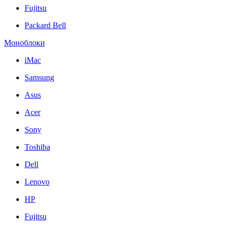
Fujitsu
Packard Bell
Моноблоки
iMac
Samsung
Asus
Acer
Sony
Toshiba
Dell
Lenovo
HP
Fujitsu