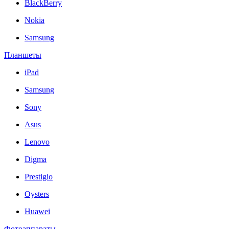
BlackBerry
Nokia
Samsung
Планшеты
iPad
Samsung
Sony
Asus
Lenovo
Digma
Prestigio
Oysters
Huawei
Фотоаппараты