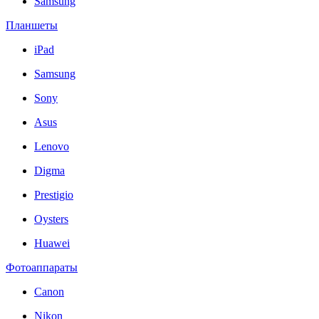
Samsung
Планшеты
iPad
Samsung
Sony
Asus
Lenovo
Digma
Prestigio
Oysters
Huawei
Фотоаппараты
Canon
Nikon