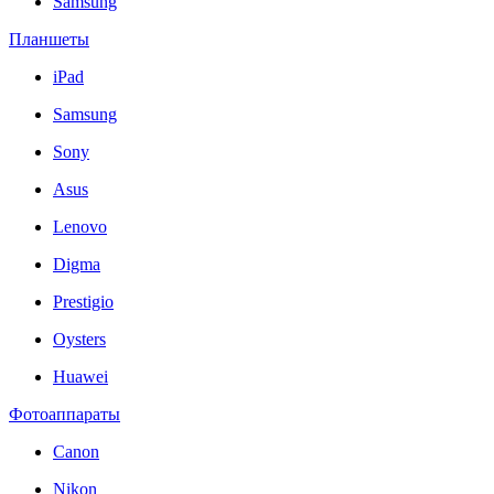
Samsung
Планшеты
iPad
Samsung
Sony
Asus
Lenovo
Digma
Prestigio
Oysters
Huawei
Фотоаппараты
Canon
Nikon