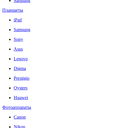
Samsung
Планшеты
iPad
Samsung
Sony
Asus
Lenovo
Digma
Prestigio
Oysters
Huawei
Фотоаппараты
Canon
Nikon