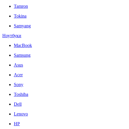
Tamron
Tokina
Samyang
Ноутбуки
MacBook
Samsung
Asus
Acer
Sony
Toshiba
Dell
Lenovo
HP