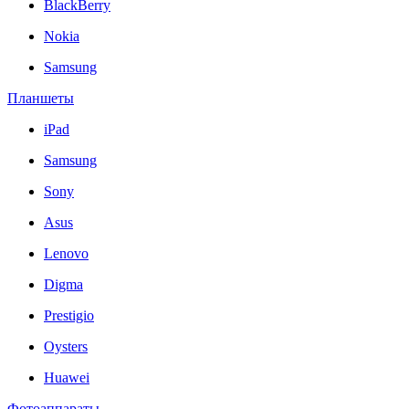
BlackBerry
Nokia
Samsung
Планшеты
iPad
Samsung
Sony
Asus
Lenovo
Digma
Prestigio
Oysters
Huawei
Фотоаппараты