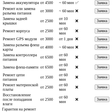
Замена аккумулятора
от 4500
~ 60 мин
✅
Заявка
Ремонт или замена
от 3000
~ 60 мин
❌
Заявка
разъема питания
Замена задней
от 10
от 2500
❌
Заявка
крышки
мин
от 60
Ремонт корпуса
от 2500
❌
Заявка
мин
Ремонт GPS модуля
от 3000
от 1 дня
❌
Заявка
Замена разъема флеш
от 4000
~ 60 мин
❌
Заявка
карты
Замена контроллера
от 60
от 6500
❌
Заявка
питания
мин
от 60
Замена флеш-памяти
от 6500
❌
Заявка
мин
Ремонт цепи
от 60
от 3500
❌
Заявка
питания
мин
Ремонт материнской
от 60
от 2500
❌
Заявка
платы
мин
Восстановление
от 60
после попадания
от 2500
❌
Заявка
мин
влаги
Гарантия на ремонт