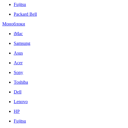
Fujitsu
Packard Bell
Моноблоки
iMac
Samsung
Asus
Acer
Sony
Toshiba
Dell
Lenovo
HP
Fujitsu