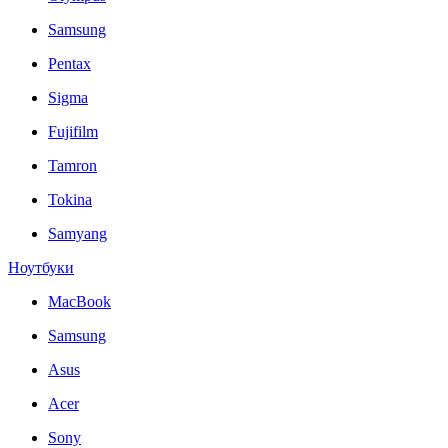
Samsung
Pentax
Sigma
Fujifilm
Tamron
Tokina
Samyang
Ноутбуки
MacBook
Samsung
Asus
Acer
Sony