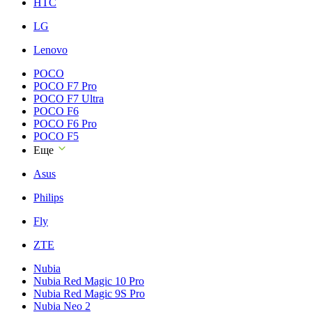
HTC
LG
Lenovo
POCO
POCO F7 Pro
POCO F7 Ultra
POCO F6
POCO F6 Pro
POCO F5
Еще
Asus
Philips
Fly
ZTE
Nubia
Nubia Red Magic 10 Pro
Nubia Red Magic 9S Pro
Nubia Neo 2