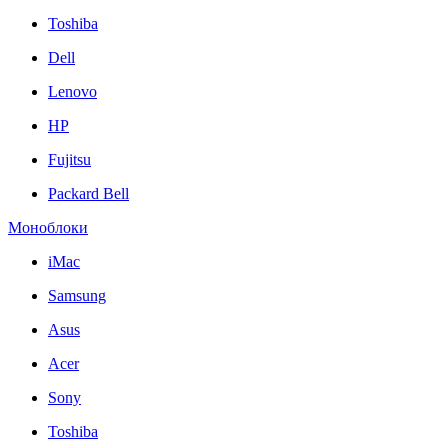
Toshiba
Dell
Lenovo
HP
Fujitsu
Packard Bell
Моноблоки
iMac
Samsung
Asus
Acer
Sony
Toshiba