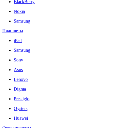
BlackBerry
Nokia
Samsung
Планшеты
iPad
Samsung
Sony
Asus
Lenovo
Digma
Prestigio
Oysters
Huawei
Фотоаппараты