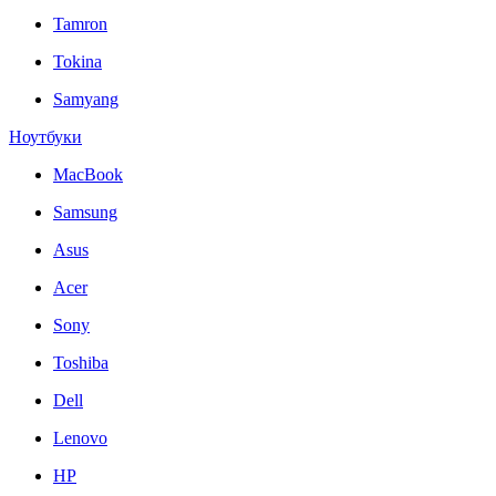
Tamron
Tokina
Samyang
Ноутбуки
MacBook
Samsung
Asus
Acer
Sony
Toshiba
Dell
Lenovo
HP