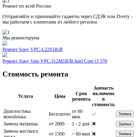
Ремонт по всей России
Отправляйте и принимайте гаджеты через СДЭК или Почту -
мы работаем с клиентами из любого региона
Мы ремонтируем
Ремонт Sony VPC-L22S1R/B
Ремонт Sony Vaio VPC-J12M1B/B Intel Core i3 370
Стоимость ремонта
Запчасть
Срок
включена
Услуга
Цена
ремонта
в
стоимость
Диагностика
от 60
Бесплатно
✅
Заявка
моноблока
мин
Замена матрицы
от 2000
1 - 2 дня
❌
Заявка
Замена жесткого
от 1500
~ 60 мин
❌
Заявка
диска