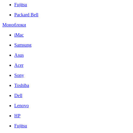
Fujitsu
Packard Bell
Моноблоки
iMac
Samsung
Asus
Acer
Sony
Toshiba
Dell
Lenovo
HP
Fujitsu