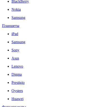
BlackBerry
Nokia
Samsung
Планшеты
iPad
Samsung
Sony
Asus
Lenovo
Digma
Prestigio
Oysters
Huawei
Фотоаппараты