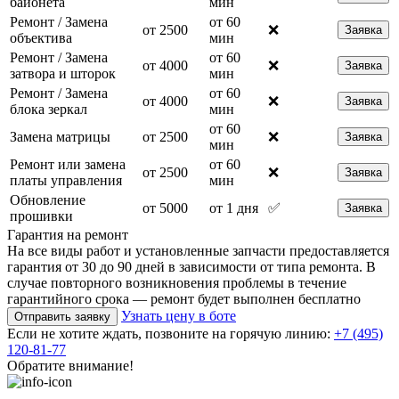
байонета
мин
Ремонт / Замена
от 60
от 2500
❌
Заявка
объектива
мин
Ремонт / Замена
от 60
от 4000
❌
Заявка
затвора и шторок
мин
Ремонт / Замена
от 60
от 4000
❌
Заявка
блока зеркал
мин
от 60
Замена матрицы
от 2500
❌
Заявка
мин
Ремонт или замена
от 60
от 2500
❌
Заявка
платы управления
мин
Обновление
от 5000
от 1 дня
✅
Заявка
прошивки
Гарантия на ремонт
На все виды работ и установленные запчасти предоставляется
гарантия от 30 до 90 дней в зависимости от типа ремонта. В
случае повторного возникновения проблемы в течение
гарантийного срока — ремонт будет выполнен бесплатно
Узнать цену в боте
Отправить заявку
Если не хотите ждать, позвоните на горячую линию:
+7 (495)
120-81-77
Обратите внимание!