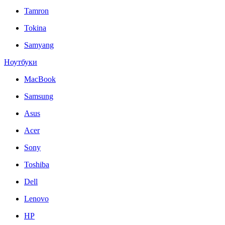
Tamron
Tokina
Samyang
Ноутбуки
MacBook
Samsung
Asus
Acer
Sony
Toshiba
Dell
Lenovo
HP