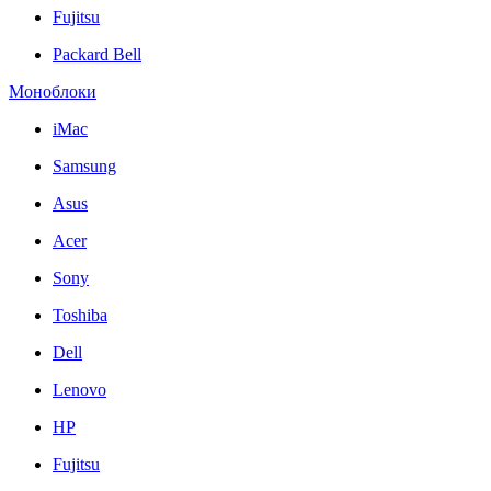
Fujitsu
Packard Bell
Моноблоки
iMac
Samsung
Asus
Acer
Sony
Toshiba
Dell
Lenovo
HP
Fujitsu